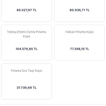
85.027,97 TL
80.935,71 TL
Tektaş Efektli Damla Pırlanta
Halkalı Pırlanta Küpe
Küpe
104.579,85 TL
77.298,15 TL
Pırlanta Sıra Taşlı Küpe
37.739,69 TL