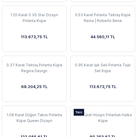
1.20 Karat G VS Star Dizayn
0.53 Karat Pırlanta Tektaş Küpe
Pırlanta Küpe
Reina | Roberto Bene
113.673,75 TL
44.560,11 TL
0.37 Karat Tektaş Pırlanta Küpe
0.95 Karat Işık Seli Pırlanta Taşlı
Regina Design
Set Küpe
68.204,25 TL
113.673,75 TL
Yeni
1.08 Karat Düğün Takısı Pırlanta
0.35 Karat Hoops Pırlantalı Halka
Küpe Queen Dizayn
Küpe
122.085,61 TL
80.253,67 TL