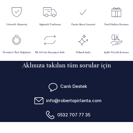
Güvenli Alışveriş
Sigortalı Teslimat
Ömür Boyu Garanti
Özel Hediye Kutusu
Ücretsiz Ölçü Değişimi
İlk 14 Gün Kayıpsız İade
Yüksek Işıltı
Işıklı Yüzük Kutusu
Aklınıza takılan tüm sorular için
Canlı Destek
info@robertopirlanta.com
0532 707 77 35