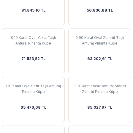
81.845,10 TL
56.836,88 TL
 Yüzük
 Kolye
0.10 Karat Oval Yakut Taşlı
0.90 Karat Oval Zümrüt Taşlı
Anturaj Pırlanta Küpe
Anturaj Pırlanta Küpe
71.523,52 TL
63.202,61 TL
1.10 Karat Oval Safir Taşlı Anturaj
1.19 Karat Klasik Anturaj Model
Pırlanta Küpe
Zümrüt Pırlanta Küpe
65.476,08 TL
85.027,97 TL