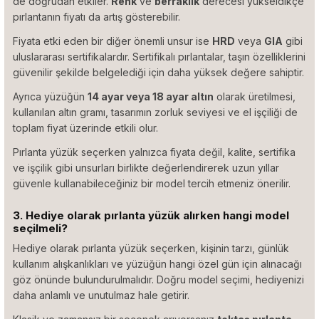
de doğrudan etkiler.
Renk
ve
berraklık
derecesi yükseldikçe
pırlantanın fiyatı da artış gösterebilir.
Fiyata etki eden bir diğer önemli unsur ise
HRD
veya
GIA
gibi
uluslararası sertifikalardır. Sertifikalı pırlantalar, taşın özelliklerini
güvenilir şekilde belgelediği için daha yüksek değere sahiptir.
Ayrıca yüzüğün
14 ayar veya 18 ayar altın
olarak üretilmesi,
kullanılan altın gramı, tasarımın zorluk seviyesi ve el işçiliği de
toplam fiyat üzerinde etkili olur.
Pırlanta yüzük seçerken yalnızca fiyata değil, kalite, sertifika
ve işçilik gibi unsurları birlikte değerlendirerek uzun yıllar
güvenle kullanabileceğiniz bir model tercih etmeniz önerilir.
3. Hediye olarak pırlanta yüzük alırken hangi model
seçilmeli?
Hediye olarak pırlanta yüzük seçerken, kişinin tarzı, günlük
kullanım alışkanlıkları ve yüzüğün hangi özel gün için alınacağı
göz önünde bulundurulmalıdır. Doğru model seçimi, hediyenizi
daha anlamlı ve unutulmaz hale getirir.