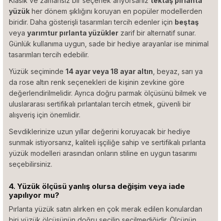
Klasik ve zamansız bir seçenek arıyorsanız
tektaş pırlanta
yüzük
her dönem şıklığını koruyan en popüler modellerden
biridir. Daha gösterişli tasarımları tercih edenler için
beştaş
veya
yarımtur pırlanta yüzükler
zarif bir alternatif sunar.
Günlük kullanıma uygun, sade bir hediye arayanlar ise minimal
tasarımları tercih edebilir.
Yüzük seçiminde
14 ayar veya 18 ayar altın
, beyaz, sarı ya
da rose altın renk seçenekleri de kişinin zevkine göre
değerlendirilmelidir. Ayrıca doğru parmak ölçüsünü bilmek ve
uluslararası sertifikalı pırlantaları tercih etmek, güvenli bir
alışveriş için önemlidir.
Sevdiklerinize uzun yıllar değerini koruyacak bir hediye
sunmak istiyorsanız, kaliteli işçiliğe sahip ve sertifikalı pırlanta
yüzük modelleri arasından onların stiline en uygun tasarımı
seçebilirsiniz.
4. Yüzük ölçüsü yanlış olursa değişim veya iade
yapılıyor mu?
Pırlanta yüzük satın alırken en çok merak edilen konulardan
biri yüzük ölçüsünün doğru seçilip seçilmediğidir. Ölçünün