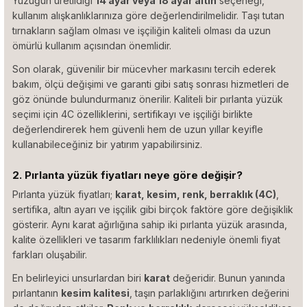
Yüzüğün üretildiği
14 ayar veya 18 ayar altın
seçeneği,
kullanım alışkanlıklarınıza göre değerlendirilmelidir. Taşı tutan
tırnakların sağlam olması ve işçiliğin kaliteli olması da uzun
ömürlü kullanım açısından önemlidir.
Son olarak, güvenilir bir mücevher markasını tercih ederek
bakım, ölçü değişimi ve garanti gibi satış sonrası hizmetleri de
göz önünde bulundurmanız önerilir. Kaliteli bir pırlanta yüzük
seçimi için 4C özelliklerini, sertifikayı ve işçiliği birlikte
değerlendirerek hem güvenli hem de uzun yıllar keyifle
kullanabileceğiniz bir yatırım yapabilirsiniz.
2. Pırlanta yüzük fiyatları neye göre değişir?
Pırlanta yüzük fiyatları;
karat, kesim, renk, berraklık (4C)
,
sertifika, altın ayarı ve işçilik gibi birçok faktöre göre değişiklik
gösterir. Aynı karat ağırlığına sahip iki pırlanta yüzük arasında,
kalite özellikleri ve tasarım farklılıkları nedeniyle önemli fiyat
farkları oluşabilir.
En belirleyici unsurlardan biri
karat
değeridir. Bunun yanında
pırlantanın
kesim kalitesi
, taşın parlaklığını artırırken değerini