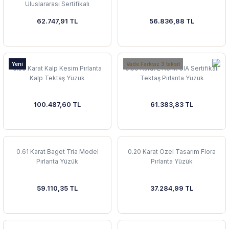
Uluslararası Sertifikalı
62.747,91 TL
56.836,88 TL
Yeni
Vade Farksız 3 taksit
0.50 Karat Kalp Kesim Pırlanta
0.50 Karat E Renk GIA Sertifikalı
Kalp Tektaş Yüzük
Tektaş Pırlanta Yüzük
100.487,60 TL
61.383,83 TL
0.61 Karat Baget Tria Model
0.20 Karat Özel Tasarım Flora
Pırlanta Yüzük
Pırlanta Yüzük
59.110,35 TL
37.284,99 TL