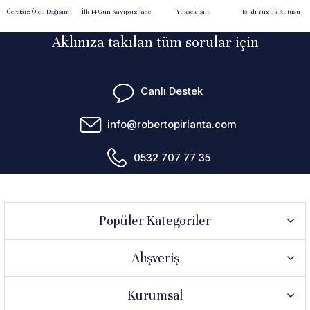
Ücretsiz Ölçü Değişimi
İlk 14 Gün Kayıpsız İade
Yüksek Işıltı
Işıklı Yüzük Kutusu
Aklınıza takılan tüm sorular için
Canlı Destek
info@robertopirlanta.com
0532 707 77 35
Popüler Kategoriler
Alışveriş
Kurumsal