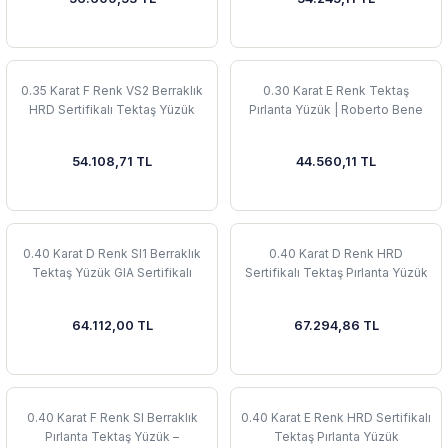
 Yüzük
 Kolye
0.35 Karat F Renk VS2 Berraklık
0.30 Karat E Renk Tektaş
HRD Sertifikalı Tektaş Yüzük
Pırlanta Yüzük | Roberto Bene
54.108,71 TL
44.560,11 TL
0.40 Karat D Renk SI1 Berraklık
0.40 Karat D Renk HRD
Tektaş Yüzük GIA Sertifikalı
Sertifikalı Tektaş Pırlanta Yüzük
64.112,00 TL
67.294,86 TL
0.40 Karat F Renk SI Berraklık
0.40 Karat E Renk HRD Sertifikalı
Pırlanta Tektaş Yüzük –
Tektaş Pırlanta Yüzük