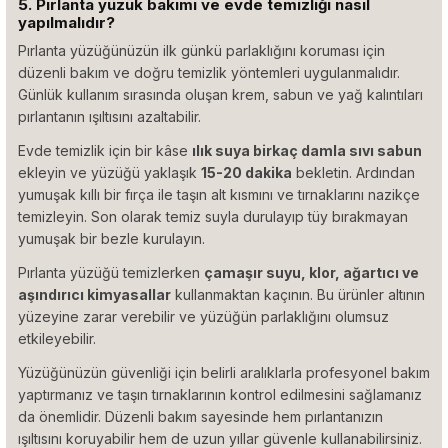
5. Pırlanta yüzük bakımı ve evde temizliği nasıl
yapılmalıdır?
Pırlanta yüzüğünüzün ilk günkü parlaklığını koruması için
düzenli bakım ve doğru temizlik yöntemleri uygulanmalıdır.
Günlük kullanım sırasında oluşan krem, sabun ve yağ kalıntıları
pırlantanın ışıltısını azaltabilir.
Evde temizlik için bir kâse
ılık suya birkaç damla sıvı sabun
ekleyin ve yüzüğü yaklaşık
15-20 dakika
bekletin. Ardından
yumuşak kıllı bir fırça ile taşın alt kısmını ve tırnaklarını nazikçe
temizleyin. Son olarak temiz suyla durulayıp tüy bırakmayan
yumuşak bir bezle kurulayın.
Pırlanta yüzüğü temizlerken
çamaşır suyu, klor, ağartıcı ve
aşındırıcı kimyasallar
kullanmaktan kaçının. Bu ürünler altının
yüzeyine zarar verebilir ve yüzüğün parlaklığını olumsuz
etkileyebilir.
Yüzüğünüzün güvenliği için belirli aralıklarla profesyonel bakım
yaptırmanız ve taşın tırnaklarının kontrol edilmesini sağlamanız
da önemlidir. Düzenli bakım sayesinde hem pırlantanızın
ışıltısını koruyabilir hem de uzun yıllar güvenle kullanabilirsiniz.