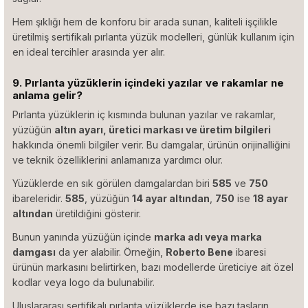
Hem şıklığı hem de konforu bir arada sunan, kaliteli işçilikle
üretilmiş sertifikalı pırlanta yüzük modelleri, günlük kullanım için
en ideal tercihler arasında yer alır.
9. Pırlanta yüzüklerin içindeki yazılar ve rakamlar ne
anlama gelir?
Pırlanta yüzüklerin iç kısmında bulunan yazılar ve rakamlar,
yüzüğün
altın ayarı, üretici markası ve üretim bilgileri
hakkında önemli bilgiler verir. Bu damgalar, ürünün orijinalliğini
ve teknik özelliklerini anlamanıza yardımcı olur.
Yüzüklerde en sık görülen damgalardan biri
585
ve
750
ibareleridir.
585
, yüzüğün
14 ayar altından
,
750
ise
18 ayar
altından
üretildiğini gösterir.
Bunun yanında yüzüğün içinde
marka adı veya marka
damgası
da yer alabilir. Örneğin,
Roberto Bene
ibaresi
ürünün markasını belirtirken, bazı modellerde üreticiye ait özel
kodlar veya logo da bulunabilir.
Uluslararası sertifikalı pırlanta yüzüklerde ise bazı taşların