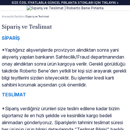
SİZE ÖZEL FİYATLARLA GÜNCEL PIRLANTA STOKLARI İÇİN TIKLAYIN >
Geri Dön
Geri Dön
Geri Dön
Geri Dön
Geri Dön
Geri Dön
Geri Dön
Geri Dön
Anasayfa
Sayfalar
Sipariş ve Teslimat
anta Yüzük
zük
ye
pe
klik
e Journal
Pırlanta Beştaş Yüzük
Pırlanta Renkli Taşlı Kolye
Pırlanta Renkli Taşlı Küpe
Pırlanta Renkli Taşlı Bileklik
Sipariş ve Teslimat
SİPARİŞ
ektaş Yüzükler GIA & HRD
aş Yüzük
aş Kolye
aş Küpe
lu Bileklik
beri
7 Taş Pırlanta ve Yarım Yur Yüzükl
Fantezi Kolye
Fantazi küpeler
Tasarım Bileklikler
*Yaptığınız alışverişlerde provizyon alındıktan sonra yani
 Üzeri Pırlanta Tektaş Yüzük
t Yüzük
t Kolye
t Küpe
 Bileklik
ns
ümü
ında
Pırlanta Tria Yüzük
Pırlanta Setler
İnci küpe
Set Bileklikler
alışveriş yapılan bankanın Sahtecilik/Fraud departmanından
onay alındıktan sonra ürün kargoya verilir. Gerekli görüldüğü
ektaş
i Taşlı Yüzük
i Taşlı Kolye
a Küpe
 Taşlı Bileklik
nü
İnci Kolye
takdirde Roberto Bene'den yetkili bir kişi sizi arayarak gerekli
bilgi teyitlerini sizden isteyecektir. Bu işlemler kredi kartı
m Tektaş
mtur Yüzük
anlık
i Taşlı Küpe
 Bileklik
s
sahibini korumak açısından çok önemlidir.
TESLİMAT
ur Yüzük
olu Gerdanlık
t Küpe
t Bileklik
*Sipariş verdiğiniz ürünleri size teslim edilene kadar bizim
t Yüzük
t Kolye
üt Küpe
Bileklik
si
sigortamız ile en hızlı şekilde ve kesinlikle kargo bedeli
alınmadan gönderiyoruz. Siparişlerin tahmini teslimat süresi
her ürünün ürün bilgisi detaylarında "Teslimat Bilgisi" başlığı
üt Yüzük
üt Kolye
 Küpe
ediye