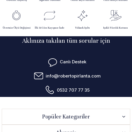
Güvenli Alışveriş
Sigortalı Teslimat
Ömür Boyu Garanti
Özel Hediye Kutusu
Ücretsiz Ölçü Değişimi
İlk 14 Gün Kayıpsız İade
Yüksek Işıltı
Işıklı Yüzük Kutusu
Aklınıza takılan tüm sorular için
Canlı Destek
info@robertopirlanta.com
0532 707 77 35
Popüler Kategoriler