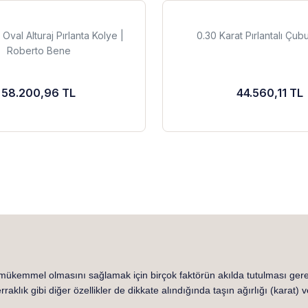
 Oval Alturaj Pırlanta Kolye |
0.30 Karat Pırlantalı Çub
Roberto Bene
58.200,96 TL
44.560,11 TL
 mükemmel olmasını sağlamak için birçok faktörün akılda tutulması gere
aklık gibi diğer özellikler de dikkate alındığında taşın ağırlığı (karat) v