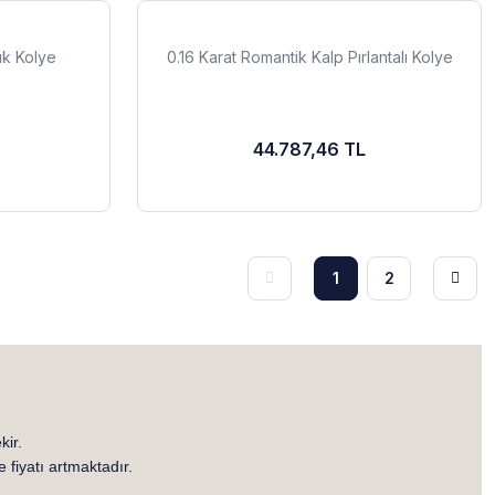
uk Kolye
0.16 Karat Romantik Kalp Pırlantalı Kolye
44.787,46 TL
1
2
kir.
e fiyatı artmaktadır.