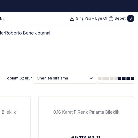
Giriş Yap - Üye Ol
Sepet
0
ler
Roberto Bene Journal
Toplam 62 ürün
 Bileklik
0.18 Karat F Renk Pırlanta Bileklik
69.113,64 TL