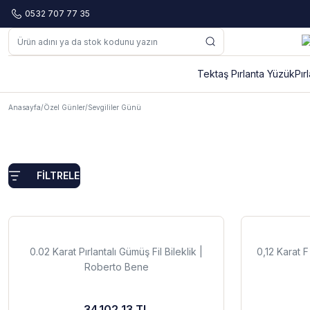
0532 707 77 35
Tektaş Pırlanta Yüzük
Pır
Anasayfa
Özel Günler
Sevgililer Günü
FİLTRELE
0.02 Karat Pırlantalı Gümüş Fil Bileklik |
0,12 Karat F
Roberto Bene
34.102,13 TL