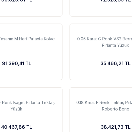
Tasarım M Harf Pırlanta Kolye
0.05 Karat G Renk VS2 Berra
Pırlanta Yüzük
81.390,41 TL
35.466,21 TL
F Renk Baget Pırlanta Tektaş
0.18 Karat F Renk Tektaş Pırl
Yüzük
Roberto Bene
40.467,86 TL
38.421,73 TL