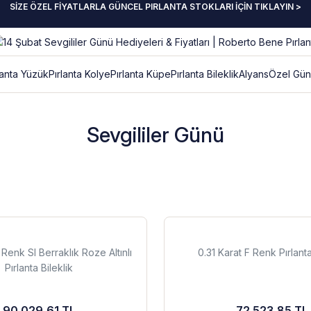
SİZE ÖZEL FİYATLARLA GÜNCEL PIRLANTA STOKLARI İÇİN TIKLAYIN >
lanta Yüzük
Pırlanta Kolye
Pırlanta Küpe
Pırlanta Bileklik
Alyans
Özel Gün
Sevgililer Günü
 Renk SI Berraklık Roze Altınlı
0.31 Karat F Renk Pırlanta
Pırlanta Bileklik
90.029,61 TL
72.523,85 TL