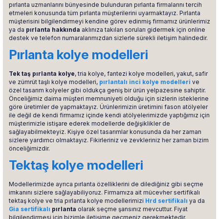
pırlanta uzmanlarını bünyesinde bulunduran pırlanta firmalarını tercih
etmeleri konusunda tüm pırlanta müşterilerini uyarmaktayız. Pırlanta
müşterisini bilgilendirmeyi kendine görev edinmiş firmamız ürünlerimiz
ya da
pırlanta hakkında
aklınıza takılan soruları gidermek için online
destek ve telefon numaralarımızdan sizlerle sürekli iletişim halindedir.
Pırlanta kolye modelleri
Tek taş pırlanta kolye
, tria kolye, fantezi kolye modelleri, yakut, safir
ve zümrüt taşlı kolye modelleri,
pırlantalı inci kolye modelleri
ve
özel tasarım kolyeler gibi oldukça geniş bir ürün yelpazesine sahiptir.
Önceliğimiz daima müşteri memnuniyeti olduğu için sizlerin isteklerine
göre üretimler de yapmaktayız. Ürünlerimizin üretimini fason atölyeler
ile değil de kendi firmamız içinde kendi atölyelerimizde yaptığımız için
müşterimizle istişare ederek modellerde değişiklikler de
sağlayabilmekteyiz. Kişiye özel tasarımlar konusunda da her zaman
sizlere yardımcı olmaktayız. Fikirleriniz ve zevkleriniz her zaman bizim
önceliğimizdir.
Tektaş kolye modelleri
Modellerimizde ayrıca pırlanta özelliklerini de dilediğiniz gibi seçme
imkanını sizlere sağlayabiliyoruz. Firmamıza ait mücevher sertifikalı
tektaş kolye ve tria pırlanta kolye modellerimizi
Hrd sertifikalı
ya da
Gia sertifikalı
pırlanta
olarak seçme şansınız mevcuttur. Fiyat
bilgilendirmesi için bizimle iletişime geçmeniz gerekmektedir.