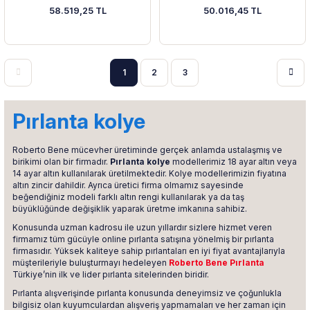
58.519,25 TL
50.016,45 TL
1
2
3
Pırlanta kolye
Roberto Bene mücevher üretiminde gerçek anlamda ustalaşmış ve
birikimi olan bir firmadır.
P
ırlanta kolye
modellerimiz 18 ayar altın veya
14 ayar altın kullanılarak üretilmektedir. Kolye modellerimizin fiyatına
altın zincir dahildir. Ayrıca üretici firma olmamız sayesinde
beğendiğiniz modeli farklı altın rengi kullanılarak ya da taş
büyüklüğünde değişiklik yaparak üretme imkanına sahibiz.
Konusunda uzman kadrosu ile uzun yıllardır sizlere hizmet veren
firmamız tüm gücüyle online pırlanta satışına yönelmiş bir pırlanta
firmasıdır. Yüksek kaliteye sahip pırlantaları en iyi fiyat avantajlarıyla
müşterileriyle buluşturmayı hedeleyen
Roberto Bene Pırlanta
Türkiye’nin ilk ve lider pırlanta sitelerinden biridir.
Pırlanta alışverişinde pırlanta konusunda deneyimsiz ve çoğunlukla
bilgisiz olan kuyumculardan alışveriş yapmamaları ve her zaman için