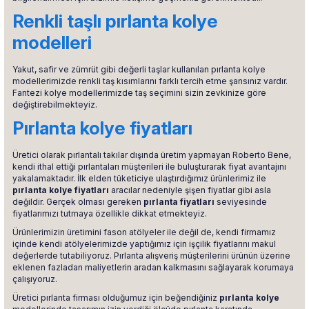
Renkli taşlı pırlanta kolye
modelleri
Yakut, safir ve zümrüt gibi değerli taşlar kullanılan pırlanta kolye
modellerimizde renkli taş kısımlarını farklı tercih etme şansınız vardır.
Fantezi kolye modellerimizde taş seçimini sizin zevkinize göre
değiştirebilmekteyiz.
Pırlanta kolye fiyatları
Üretici olarak pırlantalı takılar dışında üretim yapmayan Roberto Bene,
kendi ithal ettiği pırlantaları müşterileri ile buluşturarak fiyat avantajını
yakalamaktadır. İlk elden tüketiciye ulaştırdığımız ürünlerimiz ile
pırlanta kolye fiyatları
aracılar nedeniyle şişen fiyatlar gibi asla
değildir. Gerçek olması gereken
pırlanta fiyatları
seviyesinde
fiyatlarımızı tutmaya özellikle dikkat etmekteyiz.
Ürünlerimizin üretimini fason atölyeler ile değil de, kendi firmamız
içinde kendi atölyelerimizde yaptığımız için işçilik fiyatlarını makul
değerlerde tutabiliyoruz. Pırlanta alışveriş müşterilerini ürünün üzerine
eklenen fazladan maliyetlerin aradan kalkmasını sağlayarak korumaya
çalışıyoruz.
Üretici pırlanta firması olduğumuz için beğendiğiniz
pırlanta kolye