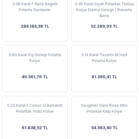
3.08 Karat F Renk Bagetli
0.45 Karat Siyah Pırlantalı Tektaş
Pırlanta Gerdanlık
Kolye Eternal Design | Roberto
Bene
284.184,38 TL
52.289,93 TL
0.80 Karat Kış Güneşi Pırlanta
0.14 Karat Tasarım M Harf
Kolye
Pırlanta Kolye
49.561,76 TL
81.390,41 TL
0.20 Karat F Colour SI Berraklık
Sevgililer Günü Rose Altın
Pırlantalı Yıldız Kolye
Pırlantalı Kalp Kolye
61.838,52 TL
54.563,40 TL