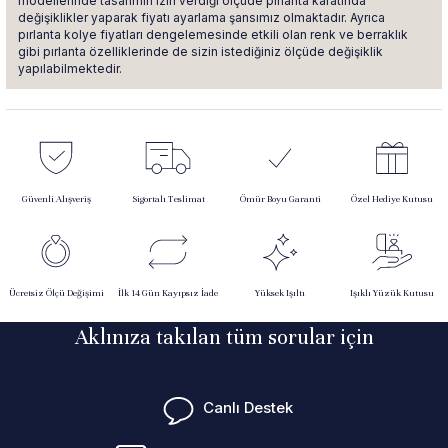
modellerinde tasarımın izin verdiği ölçüde pırlanta karatında
değişiklikler yaparak fiyatı ayarlama şansımız olmaktadır. Ayrıca
pırlanta kolye fiyatları dengelemesinde etkili olan renk ve berraklık
gibi pırlanta özelliklerinde de sizin istediğiniz ölçüde değişiklik
yapılabilmektedir.
Güvenli Alışveriş
Sigortalı Teslimat
Ömür Boyu Garanti
Özel Hediye Kutusu
Ücretsiz Ölçü Değişimi
İlk 14 Gün Kayıpsız İade
Yüksek Işıltı
Işıklı Yüzük Kutusu
Aklınıza takılan tüm sorular için
Canlı Destek