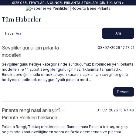
SİZE ÖZEL FİYATLARLA GÜNCEL PIRLANTA STOKLARI İÇİN TIKLAYIN >
Geri Dön
Geri Dön
Geri Dön
Geri Dön
Geri Dön
Geri Dön
Geri Dön
Geri Dön
Tüm Haberler
anta Yüzük
zük
ye
pe
klik
e Journal
Pırlanta Beştaş Yüzük
Pırlanta Renkli Taşlı Kolye
Pırlanta Renkli Taşlı Küpe
Pırlanta Renkli Taşlı Bileklik
ektaş Yüzükler GIA & HRD
aş Yüzük
aş Kolye
aş Küpe
lu Bileklik
beri
7 Taş Pırlanta ve Yarım Yur Yüzükl
Fantezi Kolye
Fantazi küpeler
Tasarım Bileklikler
Sevgililer günü için pırlanta
08-07-2026 12:17:21
modelleri
 Üzeri Pırlanta Tektaş Yüzük
t Yüzük
t Kolye
t Küpe
 Bileklik
ns
ümü
ında
Pırlanta Tria Yüzük
Pırlanta Setler
İnci küpe
Set Bileklikler
Sevgililer günü hediye kategorisinde sunduğumuz birbirinden yeni pırlanta
modelleri ile 14 şubat sevgililer günü için hazırlıklarımızı tamamladık.
ektaş
i Taşlı Yüzük
i Taşlı Kolye
a Küpe
 Taşlı Bileklik
nü
İnci Kolye
Biricik sevdiğini mutlu etmek isteyen kararsız aşıklar için sevgililer günü
hediyesi olabilecek en uygun fiyatlı pırlanta mod ...
m Tektaş
mtur Yüzük
anlık
i Taşlı Küpe
 Bileklik
s
Devamı
ur Yüzük
olu Gerdanlık
t Küpe
t Bileklik
Pırlanta rengi nasıl anlaşılır? –
31-07-2026 15:47:43
Pırlanta Renkleri hakkında
t Yüzük
t Kolye
üt Küpe
Bileklik
si
Pırlanta Rengi, Tektaş renklerinin sınıflandırılması Pırlanta tektaş, beştaş
seçiminde karat özelliğinden sonra en fazla önemsenen ve pırlanta
üt Yüzük
üt Kolye
 Küpe
ediye