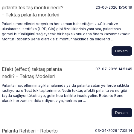
pırlanta tek taş montür nedir?
23-06-2026 15:50:19
– Tektaş pırlanta montürleri
Pırlanta modellerini seçerken her zaman bahsettiğimiz 4C kuralı ve
uluslararası sertifika (HRD, GIA) gibi özelliklerinin yanı sıra, pırlantanın
görsel bütünlüğünü sağlayacak bir başka konu daha önem kazanmaktadır:
Montür. Roberto Bene olarak sizi montür hakkında da bilgilend ...
Devamı
Efekt (effect) tektaş pırlanta
07-07-2026 14:51:45
nedir? – Tektaş Modelleri
Pırlanta modellerinin açıklamalarında ya da pırlanta satan yerlerde sıklıkla
rastlıyoruz effect tek taş terimine. Nedir tektaş efektli pırlanta ve ne gibi
fayda sağlıyor tüketiciye, gelin hep birlikte inceleyelim. Roberto Bene
olarak her zaman iddia ediyoruz ya, herkes pır ...
Devamı
Pırlanta Rehberi - Roberto
03-04-2026 17:05:14