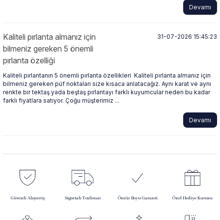
Devamı
Kaliteli pırlanta almanız için
31-07-2026 15:45:23
bilmeniz gereken 5 önemli
pırlanta özelliği
Kaliteli pırlantanın 5 önemli pırlanta özellikleri Kaliteli pırlanta almanız için
bilmeniz gereken püf noktaları size kısaca anlatacağız. Aynı karat ve aynı
renkte bir tektaş yada beştaş pırlantayı farklı kuyumcular neden bu kadar
farklı fiyatlara satıyor. Çoğu müşterimiz ...
Devamı
Güvenli Alışveriş
Sigortalı Teslimat
Ömür Boyu Garanti
Özel Hediye Kutusu