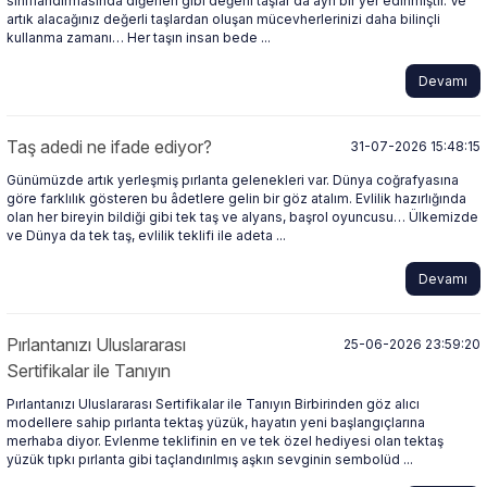
sınıflandırmasında diğerleri gibi değerli taşlar da ayrı bir yer edinmiştir. Ve
artık alacağınız değerli taşlardan oluşan mücevherlerinizi daha bilinçli
kullanma zamanı… Her taşın insan bede ...
Devamı
Taş adedi ne ifade ediyor?
31-07-2026 15:48:15
Günümüzde artık yerleşmiş pırlanta gelenekleri var. Dünya coğrafyasına
göre farklılık gösteren bu âdetlere gelin bir göz atalım. Evlilik hazırlığında
olan her bireyin bildiği gibi tek taş ve alyans, başrol oyuncusu… Ülkemizde
ve Dünya da tek taş, evlilik teklifi ile adeta ...
Devamı
Pırlantanızı Uluslararası
25-06-2026 23:59:20
Sertifikalar ile Tanıyın
Pırlantanızı Uluslararası Sertifikalar ile Tanıyın Birbirinden göz alıcı
modellere sahip pırlanta tektaş yüzük, hayatın yeni başlangıçlarına
merhaba diyor. Evlenme teklifinin en ve tek özel hediyesi olan tektaş
yüzük tıpkı pırlanta gibi taçlandırılmış aşkın sevginin sembolüd ...