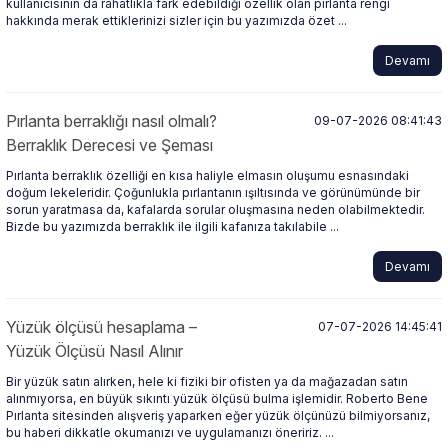
kullanıcısının da rahatlıkla fark edebildiği özellik olan pırlanta rengi
hakkında merak ettiklerinizi sizler için bu yazımızda özet ...
 Yüzük
 Kolye
Devamı
Pırlanta berraklığı nasıl olmalı?
09-07-2026 08:41:43
Berraklık Derecesi ve Şeması
Pırlanta berraklık özelliği en kısa haliyle elmasın oluşumu esnasındaki
doğum lekeleridir. Çoğunlukla pırlantanın ışıltısında ve görünümünde bir
sorun yaratmasa da, kafalarda sorular oluşmasına neden olabilmektedir.
Bizde bu yazımızda berraklık ile ilgili kafanıza takılabile ...
Devamı
Yüzük ölçüsü hesaplama –
07-07-2026 14:45:41
Yüzük Ölçüsü Nasıl Alınır
Bir yüzük satın alırken, hele ki fiziki bir ofisten ya da mağazadan satın
alınmıyorsa, en büyük sıkıntı yüzük ölçüsü bulma işlemidir. Roberto Bene
Pırlanta sitesinden alışveriş yaparken eğer yüzük ölçünüzü bilmiyorsanız,
bu haberi dikkatle okumanızı ve uygulamanızı öneririz. ...