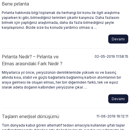
Bene pırlanta
Pırlanta hakkında bilgi toplamak da herhangi bir konu ile ilgili araştırma
yaparken ki gibi, bilmediğiniz terimleri çıkartır karşınıza. Daha fazlasını
bilmek için yaptığınız araştırmada, daha da fazla bilmediğiniz şeyle
karşılaşırsınız. Bizde size bu konuda yardımcı olması a ...
Devamı
Pırlanta Nedir? – Pırlanta ve
02-05-2019 11:58:15
Elmas arasındaki Fark Nedir ?
Milyarlarca yıl önce, yeryüzünün derinliklerinde yüksek ısı ve basınç
altında kısa, stabil ve güçlü bağlarlarla bağlanmış karbon atomlarının bir
araya gelmesi ile oluşan elmas, her biri diğerinden farklı, tek ve eşsiz
olarak adeta doğanın kalbinden yeryüzüne çıkar. ...
Devamı
Taşların enerjisel dönüşümü
11-06-2019 16:12:11
Tüm dünyada kabul gören alternatif tedavi amacıyla kullanılan şifalı taşlar