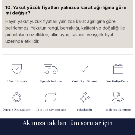
10. Yakut yüzük fiyatları yalnızca karat ağırlığına göre
mi değişir?
Hayır, yakut yüzük fiyatları yalnızca karat ağırlığına göre
belirlenmez. Yakutun rengi, berraklığı, kalitesi ve doğallığı ile
pırlantaların özellikleri, altın ayarı, tasarım ve işçilik fiyat
üzerinde etkilidir.
Güvenli Alışveriş
Sigortalı Teslimat
Ömür Boyu Garanti
Özel Hediye Kutusu
Ücretsiz Ölçü Değişimi
İlk 14 Gün Kayıpsız İade
Yüksek Işıltı
Işıklı Yüzük Kutusu
Aklınıza takılan tüm sorular için