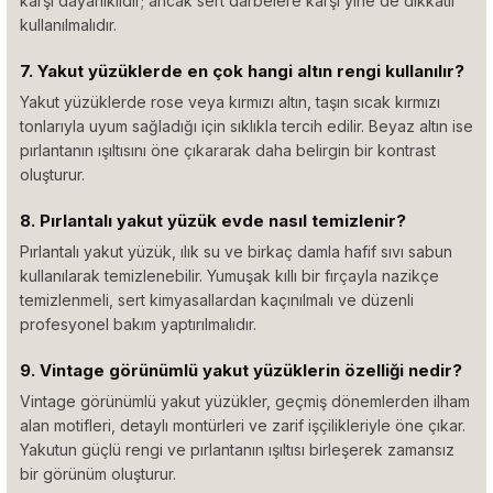
karşı dayanıklıdır; ancak sert darbelere karşı yine de dikkatli
kullanılmalıdır.
7. Yakut yüzüklerde en çok hangi altın rengi kullanılır?
Yakut yüzüklerde rose veya kırmızı altın, taşın sıcak kırmızı
tonlarıyla uyum sağladığı için sıklıkla tercih edilir. Beyaz altın ise
pırlantanın ışıltısını öne çıkararak daha belirgin bir kontrast
oluşturur.
8. Pırlantalı yakut yüzük evde nasıl temizlenir?
Pırlantalı yakut yüzük, ılık su ve birkaç damla hafif sıvı sabun
kullanılarak temizlenebilir. Yumuşak kıllı bir fırçayla nazikçe
temizlenmeli, sert kimyasallardan kaçınılmalı ve düzenli
profesyonel bakım yaptırılmalıdır.
9. Vintage görünümlü yakut yüzüklerin özelliği nedir?
Vintage görünümlü yakut yüzükler, geçmiş dönemlerden ilham
alan motifleri, detaylı montürleri ve zarif işçilikleriyle öne çıkar.
Yakutun güçlü rengi ve pırlantanın ışıltısı birleşerek zamansız
bir görünüm oluşturur.