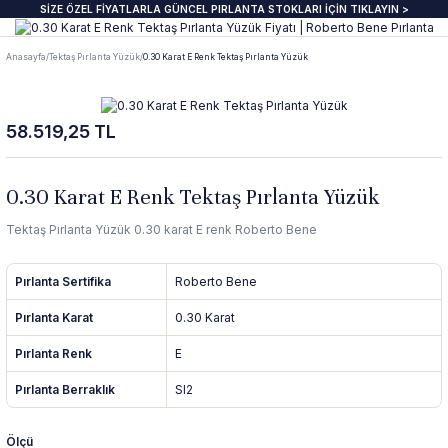
SİZE ÖZEL FİYATLARLA GÜNCEL PIRLANTA STOKLARI İÇİN TIKLAYIN >
Geri Dön
Geri Dön
Geri Dön
Geri Dön
Geri Dön
Geri Dön
Geri Dön
Geri Dön
Anasayfa
Tektaş Pırlanta Yüzük
0.30 Karat E Renk Tektaş Pırlanta Yüzük
anta Yüzük
zük
ye
pe
klik
e Journal
Pırlanta Beştaş Yüzük
Pırlanta Renkli Taşlı Kolye
Pırlanta Renkli Taşlı Küpe
Pırlanta Renkli Taşlı Bileklik
58.519,25 TL
ektaş Yüzükler GIA & HRD
aş Yüzük
aş Kolye
aş Küpe
lu Bileklik
beri
7 Taş Pırlanta ve Yarım Yur Yüzükl
Fantezi Kolye
Fantazi küpeler
Tasarım Bileklikler
 Üzeri Pırlanta Tektaş Yüzük
t Yüzük
t Kolye
t Küpe
 Bileklik
ns
ümü
ında
Pırlanta Tria Yüzük
Pırlanta Setler
İnci küpe
Set Bileklikler
0.30 Karat E Renk Tektaş Pırlanta Yüzük
Tektaş Pırlanta Yüzük 0.30 karat E renk Roberto Bene
ektaş
i Taşlı Yüzük
i Taşlı Kolye
a Küpe
 Taşlı Bileklik
nü
İnci Kolye
Pırlanta Sertifika
Roberto Bene
m Tektaş
mtur Yüzük
anlık
i Taşlı Küpe
 Bileklik
s
Pırlanta Karat
0.30 Karat
ur Yüzük
olu Gerdanlık
t Küpe
t Bileklik
Pırlanta Renk
E
Pırlanta Berraklık
SI2
t Yüzük
t Kolye
üt Küpe
Bileklik
si
Ölçü
üt Yüzük
üt Kolye
 Küpe
ediye