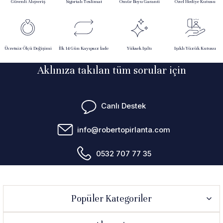
Güvenli Alışveriş
Sigortalı Teslimat
Ömür Boyu Garanti
Özel Hediye Kutusu
Ücretsiz Ölçü Değişimi
İlk 14 Gün Kayıpsız İade
Yüksek Işıltı
Işıklı Yüzük Kutusu
Aklınıza takılan tüm sorular için
Canlı Destek
info@robertopirlanta.com
0532 707 77 35
Popüler Kategoriler