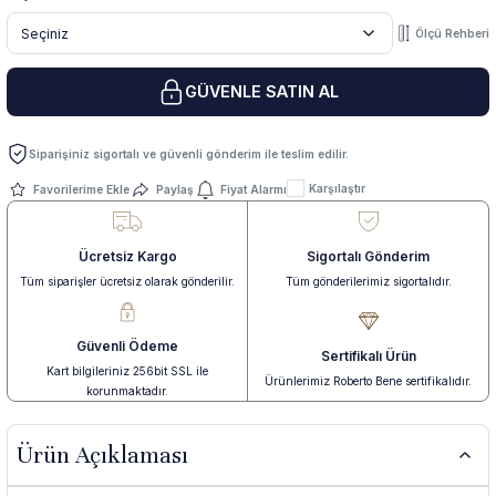
Ölçü Rehberi
 Yüzük
 Kolye
GÜVENLE SATIN AL
Siparişiniz sigortalı ve güvenli gönderim ile teslim edilir.
Karşılaştır
Paylaş
Fiyat Alarmı
Ücretsiz Kargo
Sigortalı Gönderim
Tüm siparişler ücretsiz olarak gönderilir.
Tüm gönderilerimiz sigortalıdır.
Güvenli Ödeme
Sertifikalı Ürün
Kart bilgileriniz 256bit SSL ile
Ürünlerimiz Roberto Bene sertifikalıdır.
korunmaktadır.
Ürün Açıklaması