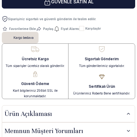
GÜVENLE SATIN AL
 Yüzük
 Kolye
Siparişiniz sigortalı ve güvenli gönderim ile teslim edilir.
Karşılaştır
Paylaş
Fiyat Alarmı
Kargo bedava
Ücretsiz Kargo
Sigortalı Gönderim
Tüm siparişler ücretsiz olarak gönderilir.
Tüm gönderilerimiz sigortalıdır.
Güvenli Ödeme
Sertifikalı Ürün
Kart bilgileriniz 256bit SSL ile
Ürünlerimiz Roberto Bene sertifikalıdır.
korunmaktadır.
Ürün Açıklaması
Memnun Müşteri Yorumları