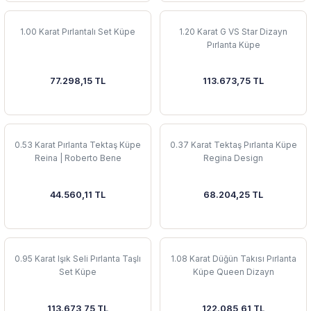
1.00 Karat Pırlantalı Set Küpe
1.20 Karat G VS Star Dizayn
 Yüzük
 Kolye
Pırlanta Küpe
77.298,15 TL
113.673,75 TL
0.53 Karat Pırlanta Tektaş Küpe
0.37 Karat Tektaş Pırlanta Küpe
Reina | Roberto Bene
Regina Design
44.560,11 TL
68.204,25 TL
0.95 Karat Işık Seli Pırlanta Taşlı
1.08 Karat Düğün Takısı Pırlanta
Set Küpe
Küpe Queen Dizayn
113.673,75 TL
122.085,61 TL