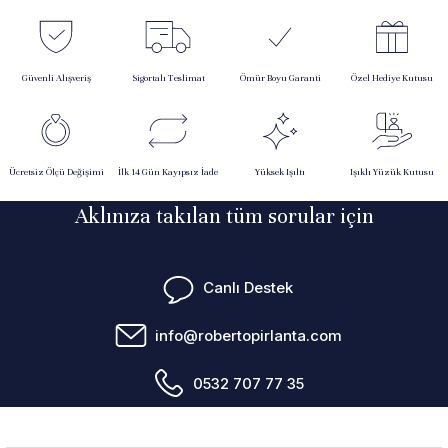
Güvenli Alışveriş
Sigortalı Teslimat
Ömür Boyu Garanti
Özel Hediye Kutusu
Ücretsiz Ölçü Değişimi
İlk 14 Gün Kayıpsız İade
Yüksek Işıltı
Işıklı Yüzük Kutusu
Aklınıza takılan tüm sorular için
Canlı Destek
info@robertopirlanta.com
0532 707 77 35