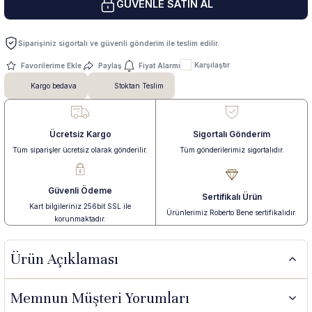
GÜVENLE SATIN AL
 Yüzük
 Kolye
Siparişiniz sigortalı ve güvenli gönderim ile teslim edilir.
Karşılaştır
Paylaş
Fiyat Alarmı
Kargo bedava
Stoktan Teslim
Ücretsiz Kargo
Sigortalı Gönderim
Tüm siparişler ücretsiz olarak gönderilir.
Tüm gönderilerimiz sigortalıdır.
Güvenli Ödeme
Sertifikalı Ürün
Kart bilgileriniz 256bit SSL ile
Ürünlerimiz Roberto Bene sertifikalıdır.
korunmaktadır.
Ürün Açıklaması
Memnun Müşteri Yorumları