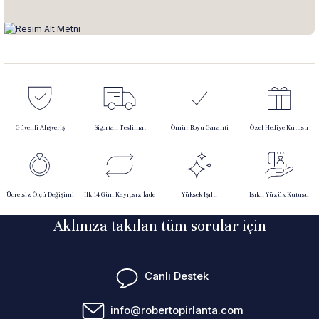
Güvenli Alışveriş
Sigortalı Teslimat
Ömür Boyu Garanti
Özel Hediye Kutusu
Ücretsiz Ölçü Değişimi
İlk 14 Gün Kayıpsız İade
Yüksek Işıltı
Işıklı Yüzük Kutusu
Aklınıza takılan tüm sorular için
Canlı Destek
info@robertopirlanta.com