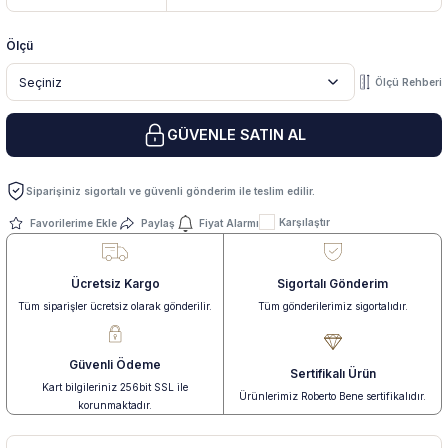
Ölçü
 Yüzük
 Kolye
Ölçü Rehberi
GÜVENLE SATIN AL
Siparişiniz sigortalı ve güvenli gönderim ile teslim edilir.
Karşılaştır
Paylaş
Fiyat Alarmı
Ücretsiz Kargo
Sigortalı Gönderim
Tüm siparişler ücretsiz olarak gönderilir.
Tüm gönderilerimiz sigortalıdır.
Güvenli Ödeme
Sertifikalı Ürün
Kart bilgileriniz 256bit SSL ile
Ürünlerimiz Roberto Bene sertifikalıdır.
korunmaktadır.