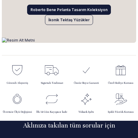
Roberto Bene Pırlanta Tasarım Koleksiyon
İkonik Tektaş Yüzükler
Güvenli Alışveriş
Sigortalı Teslimat
Ömür Boyu Garanti
Özel Hediye Kutusu
Ücretsiz Ölçü Değişimi
İlk 14 Gün Kayıpsız İade
Yüksek Işıltı
Işıklı Yüzük Kutusu
Aklınıza takılan tüm sorular için