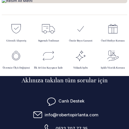
Güvenli Alışveriş
Sigortalı Teslimat
Ömür Boyu Garanti
Özel Hediye Kutusu
Ücretsiz Ölçü Değişimi
İlk 14 Gün Kayıpsız İade
Yüksek Işıltı
Işıklı Yüzük Kutusu
Aklınıza takılan tüm sorular için
Canlı Destek
info@robertopirlanta.com
0532 707 77 35