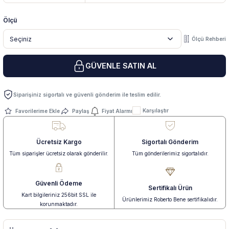
Ölçü
 Yüzük
 Kolye
Ölçü Rehberi
GÜVENLE SATIN AL
Siparişiniz sigortalı ve güvenli gönderim ile teslim edilir.
Karşılaştır
Paylaş
Fiyat Alarmı
Ücretsiz Kargo
Sigortalı Gönderim
Tüm siparişler ücretsiz olarak gönderilir.
Tüm gönderilerimiz sigortalıdır.
Güvenli Ödeme
Sertifikalı Ürün
Kart bilgileriniz 256bit SSL ile
Ürünlerimiz Roberto Bene sertifikalıdır.
korunmaktadır.