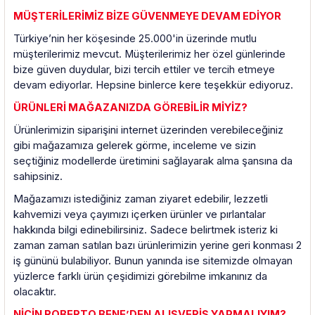
MÜŞTERİLERİMİZ BİZE GÜVENMEYE DEVAM EDİYOR
Türkiye’nin her köşesinde 25.000'in üzerinde mutlu
müşterilerimiz mevcut. Müşterilerimiz her özel günlerinde
bize güven duydular, bizi tercih ettiler ve tercih etmeye
devam ediyorlar. Hepsine binlerce kere teşekkür ediyoruz.
ÜRÜNLERİ MAĞAZANIZDA GÖREBİLİR MİYİZ?
Ürünlerimizin siparişini internet üzerinden verebileceğiniz
gibi mağazamıza gelerek görme, inceleme ve sizin
seçtiğiniz modellerde üretimini sağlayarak alma şansına da
sahipsiniz.
Mağazamızı istediğiniz zaman ziyaret edebilir, lezzetli
kahvemizi veya çayımızı içerken ürünler ve pırlantalar
hakkında bilgi edinebilirsiniz. Sadece belirtmek isteriz ki
zaman zaman
satılan bazı ürünlerimizin
yerine geri konması 2
iş gününü bulabiliyor. Bunun yanında ise sitemizde olmayan
yüzlerce farklı ürün çeşidimizi görebilme imkanınız da
olacaktır.
NİÇİN ROBERTO BENE’DEN ALIŞVERİŞ YAPMALIYIM?