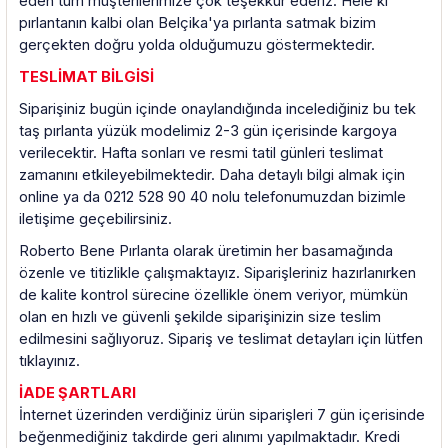
eden tüm müşterilerimize çok teşekkür ederiz. Hele ki
pırlantanın kalbi olan Belçika'ya pırlanta satmak bizim
gerçekten doğru yolda olduğumuzu göstermektedir.
TESLİMAT BİLGİSİ
Siparişiniz bugün içinde onaylandığında incelediğiniz bu tek
taş pırlanta yüzük modelimiz 2-3 gün içerisinde kargoya
verilecektir. Hafta sonları ve resmi tatil günleri teslimat
zamanını etkileyebilmektedir. Daha detaylı bilgi almak için
online ya da 0212 528 90 40 nolu telefonumuzdan bizimle
iletişime geçebilirsiniz.
Roberto Bene Pırlanta olarak üretimin her basamağında
özenle ve titizlikle çalışmaktayız. Siparişleriniz hazırlanırken
de kalite kontrol sürecine özellikle önem veriyor, mümkün
olan en hızlı ve güvenli şekilde siparişinizin size teslim
edilmesini sağlıyoruz. Sipariş ve teslimat detayları için lütfen
tıklayınız.
İADE ŞARTLARI
İnternet üzerinden verdiğiniz ürün siparişleri 7 gün içerisinde
beğenmediğiniz takdirde geri alınımı yapılmaktadır. Kredi