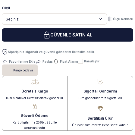
Ölçü
 Yüzük
 Kolye
Ölçü Rehberi
GÜVENLE SATIN AL
Siparişiniz sigortalı ve güvenli gönderim ile teslim edilir.
Karşılaştır
Paylaş
Fiyat Alarmı
Kargo bedava
Ücretsiz Kargo
Sigortalı Gönderim
Tüm siparişler ücretsiz olarak gönderilir.
Tüm gönderilerimiz sigortalıdır.
Güvenli Ödeme
Sertifikalı Ürün
Kart bilgileriniz 256bit SSL ile
Ürünlerimiz Roberto Bene sertifikalıdır.
korunmaktadır.