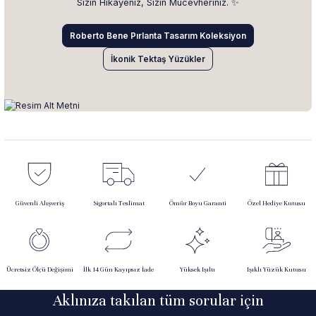
Sizin Hikâyeniz, Sizin Mücevheriniz. ✨
Roberto Bene Pırlanta Tasarım Koleksiyon
İkonik Tektaş Yüzükler
Güvenli Alışveriş
Sigortalı Teslimat
Ömür Boyu Garanti
Özel Hediye Kutusu
Ücretsiz Ölçü Değişimi
İlk 14 Gün Kayıpsız İade
Yüksek Işıltı
Işıklı Yüzük Kutusu
Aklınıza takılan tüm sorular için