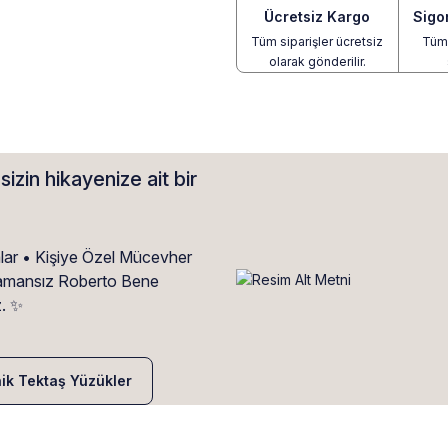
Ücretsiz Kargo
Sigo
Tüm siparişler ücretsiz
Tüm 
olarak gönderilir.
sizin hikayenize ait bir
alar • Kişiye Özel Mücevher
• Zamansız Roberto Bene
z. ✨
nik Tektaş Yüzükler