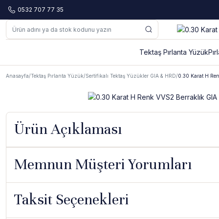
0532 707 77 35
Tektaş Pırlanta Yüzük
Pır
Anasayfa
Tektaş Pırlanta Yüzük
Sertifikalı Tektaş Yüzükler GIA & HRD
0.30 Karat H Ren
Ürün Açıklaması
Memnun Müşteri Yorumları
Taksit Seçenekleri