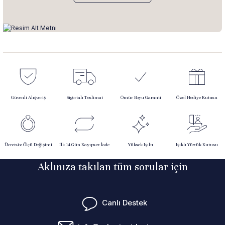
Güvenli Alışveriş
Sigortalı Teslimat
Ömür Boyu Garanti
Özel Hediye Kutusu
Ücretsiz Ölçü Değişimi
İlk 14 Gün Kayıpsız İade
Yüksek Işıltı
Işıklı Yüzük Kutusu
Aklınıza takılan tüm sorular için
Canlı Destek