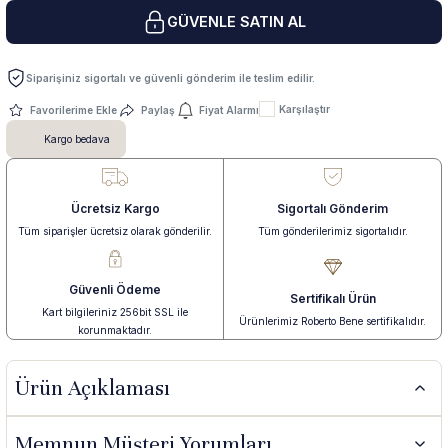
GÜVENLE SATIN AL
 Yüzük
 Kolye
Siparişiniz sigortalı ve güvenli gönderim ile teslim edilir.
Karşılaştır
Paylaş
Fiyat Alarmı
Kargo bedava
Ücretsiz Kargo
Sigortalı Gönderim
Tüm siparişler ücretsiz olarak gönderilir.
Tüm gönderilerimiz sigortalıdır.
Güvenli Ödeme
Sertifikalı Ürün
Kart bilgileriniz 256bit SSL ile
Ürünlerimiz Roberto Bene sertifikalıdır.
korunmaktadır.
Ürün Açıklaması
Memnun Müşteri Yorumları