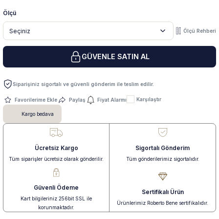
Ölçü
 Yüzük
 Kolye
Ölçü Rehberi
GÜVENLE SATIN AL
Siparişiniz sigortalı ve güvenli gönderim ile teslim edilir.
Karşılaştır
Paylaş
Fiyat Alarmı
Kargo bedava
Ücretsiz Kargo
Sigortalı Gönderim
Tüm siparişler ücretsiz olarak gönderilir.
Tüm gönderilerimiz sigortalıdır.
Güvenli Ödeme
Sertifikalı Ürün
Kart bilgileriniz 256bit SSL ile
Ürünlerimiz Roberto Bene sertifikalıdır.
korunmaktadır.