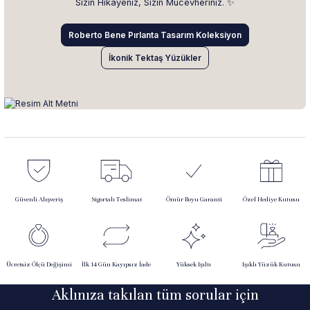
Sizin Hikâyeniz, Sizin Mücevheriniz. ✨
Roberto Bene Pırlanta Tasarım Koleksiyon
İkonik Tektaş Yüzükler
Güvenli Alışveriş
Sigortalı Teslimat
Ömür Boyu Garanti
Özel Hediye Kutusu
Ücretsiz Ölçü Değişimi
İlk 14 Gün Kayıpsız İade
Yüksek Işıltı
Işıklı Yüzük Kutusu
Aklınıza takılan tüm sorular için