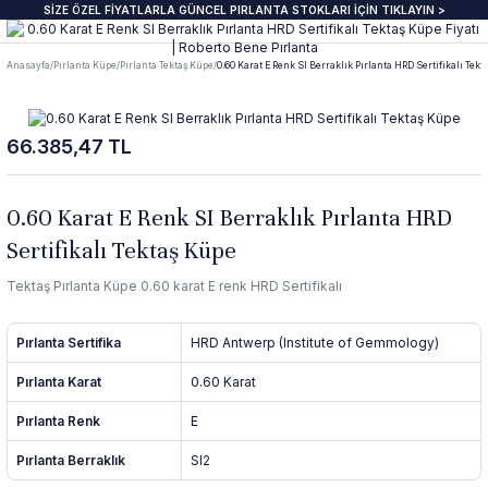
SİZE ÖZEL FİYATLARLA GÜNCEL PIRLANTA STOKLARI İÇİN TIKLAYIN >
Geri Dön
Geri Dön
Geri Dön
Geri Dön
Geri Dön
Geri Dön
Geri Dön
Geri Dön
Anasayfa
Pırlanta Küpe
Pırlanta Tektaş Küpe
0.60 Karat E Renk SI Berraklık Pırlanta HRD Sertifikalı Tekt
anta Yüzük
zük
ye
pe
klik
e Journal
Pırlanta Beştaş Yüzük
Pırlanta Renkli Taşlı Kolye
Pırlanta Renkli Taşlı Küpe
Pırlanta Renkli Taşlı Bileklik
66.385,47 TL
ektaş Yüzükler GIA & HRD
aş Yüzük
aş Kolye
aş Küpe
lu Bileklik
beri
7 Taş Pırlanta ve Yarım Yur Yüzükl
Fantezi Kolye
Fantazi küpeler
Tasarım Bileklikler
 Üzeri Pırlanta Tektaş Yüzük
t Yüzük
t Kolye
t Küpe
 Bileklik
ns
ümü
ında
Pırlanta Tria Yüzük
Pırlanta Setler
İnci küpe
Set Bileklikler
0.60 Karat E Renk SI Berraklık Pırlanta HRD
Sertifikalı Tektaş Küpe
ektaş
i Taşlı Yüzük
i Taşlı Kolye
a Küpe
 Taşlı Bileklik
nü
İnci Kolye
Tektaş Pırlanta Küpe 0.60 karat E renk HRD Sertifikalı
m Tektaş
mtur Yüzük
anlık
i Taşlı Küpe
 Bileklik
s
Pırlanta Sertifika
HRD Antwerp (Institute of Gemmology)
ur Yüzük
olu Gerdanlık
t Küpe
t Bileklik
Pırlanta Karat
0.60 Karat
Pırlanta Renk
E
t Yüzük
t Kolye
üt Küpe
Bileklik
si
Pırlanta Berraklık
SI2
üt Yüzük
üt Kolye
 Küpe
ediye