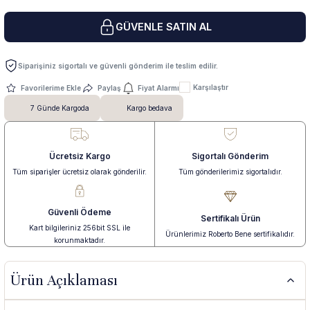
GÜVENLE SATIN AL
 Yüzük
 Kolye
Siparişiniz sigortalı ve güvenli gönderim ile teslim edilir.
Karşılaştır
Paylaş
Fiyat Alarmı
7 Günde Kargoda
Kargo bedava
Ücretsiz Kargo
Sigortalı Gönderim
Tüm siparişler ücretsiz olarak gönderilir.
Tüm gönderilerimiz sigortalıdır.
Güvenli Ödeme
Sertifikalı Ürün
Kart bilgileriniz 256bit SSL ile
Ürünlerimiz Roberto Bene sertifikalıdır.
korunmaktadır.
Ürün Açıklaması