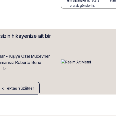
Tüm siparişler ücretsiz
Tüm 
olarak gönderilir.
sizin hikayenize ait bir
alar • Kişiye Özel Mücevher
• Zamansız Roberto Bene
z. ✨
nik Tektaş Yüzükler