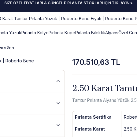
SİZE ÖZEL FİYATLARLA GÜNCEL PIRLANTA STOKLARI İÇİN TIKLAYIN >
lanta Yüzük
Pırlanta Kolye
Pırlanta Küpe
Pırlanta Bileklik
Alyans
Özel Gün
berto Bene
170.510,63 TL
2.50 Karat Tamt
Tamtur Pırlanta Alyans Yüzük 2.
Pırlanta Sertifika
Rober
Pırlanta Karat
2.50 K