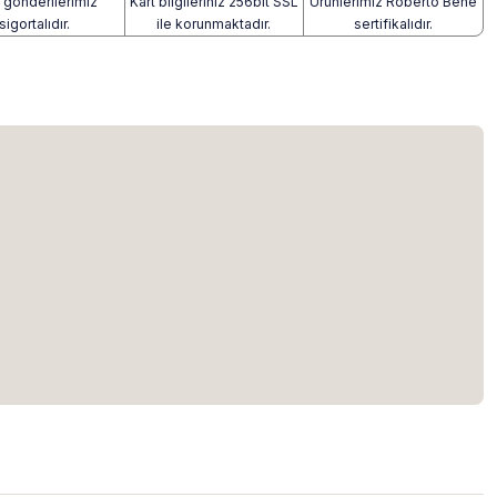
gönderilerimiz
Kart bilgileriniz 256bit SSL
Ürünlerimiz Roberto Bene
sigortalıdır.
ile korunmaktadır.
sertifikalıdır.