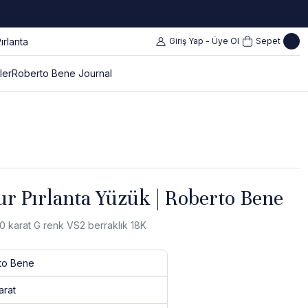
Giriş Yap - Üye Ol
Sepet
ler
Roberto Bene Journal
ur Pırlanta Yüzük | Roberto Bene
50 karat G renk VS2 berraklık 18K
to Bene
arat