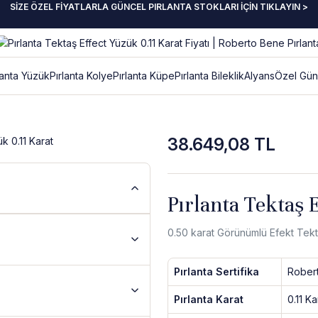
SİZE ÖZEL FİYATLARLA GÜNCEL PIRLANTA STOKLARI İÇİN TIKLAYIN >
lanta Yüzük
Pırlanta Kolye
Pırlanta Küpe
Pırlanta Bileklik
Alyans
Özel Gün
38.649,08 TL
Pırlanta Tektaş 
0.50 karat Görünümlü Efekt Tektaş
Pırlanta Sertifika
Rober
Pırlanta Karat
0.11 Ka