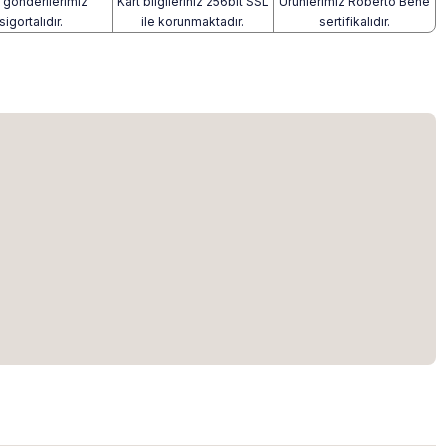
gönderilerimiz
Kart bilgileriniz 256bit SSL
Ürünlerimiz Roberto Bene
sigortalıdır.
ile korunmaktadır.
sertifikalıdır.