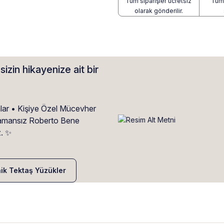
Tüm siparişler ücretsiz
Tüm 
olarak gönderilir.
sizin hikayenize ait bir
alar • Kişiye Özel Mücevher
• Zamansız Roberto Bene
z. ✨
nik Tektaş Yüzükler