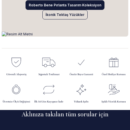
Roberto Bene Pırlanta Tasarım Koleksiyon
İkonik Tektaş Yüzükler
Güvenli Alışveriş
Sigortalı Teslimat
Ömür Boyu Garanti
Özel Hediye Kutusu
Ücretsiz Ölçü Değişimi
İlk 14 Gün Kayıpsız İade
Yüksek Işıltı
Işıklı Yüzük Kutusu
Aklınıza takılan tüm sorular için