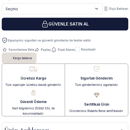
Ölçü Rehberi
 Yüzük
 Kolye
GÜVENLE SATIN AL
Siparişiniz sigortalı ve güvenli gönderim ile teslim edilir.
Karşılaştır
Paylaş
Fiyat Alarmı
Kargo bedava
Ücretsiz Kargo
Sigortalı Gönderim
Tüm siparişler ücretsiz olarak gönderilir.
Tüm gönderilerimiz sigortalıdır.
Güvenli Ödeme
Sertifikalı Ürün
Kart bilgileriniz 256bit SSL ile
Ürünlerimiz Roberto Bene sertifikalıdır.
korunmaktadır.