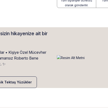
Tüm siparişler ücretsiz
Tüm 
olarak gönderilir.
sizin hikayenize ait bir
alar • Kişiye Özel Mücevher
• Zamansız Roberto Bene
z. ✨
nik Tektaş Yüzükler