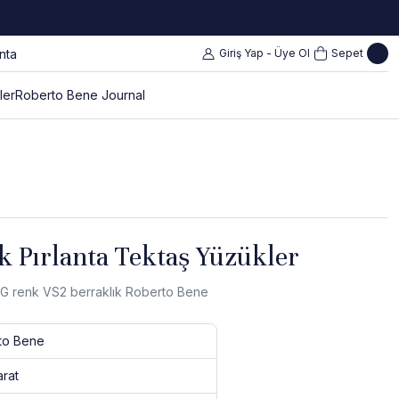
Giriş Yap - Üye Ol
Sepet
ler
Roberto Bene Journal
k Pırlanta Tektaş Yüzükler
t G renk VS2 berraklık Roberto Bene
to Bene
arat