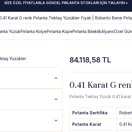
SİZE ÖZEL FİYATLARLA GÜNCEL PIRLANTA STOKLARI İÇİN TIKLAYIN >
lanta Yüzük
Pırlanta Kolye
Pırlanta Küpe
Pırlanta Bileklik
Alyans
Özel Gün
84.118,58 TL
0.41 Karat G ren
Pırlanta Tektaş Yüzük 0.41 kara
Pırlanta Sertifika
Rober
Pırlanta Karat
0.41 K