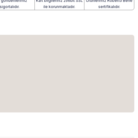
gönderilerimiz
Kart bilgileriniz 256bit SSL
Ürünlerimiz Roberto Bene
sigortalıdır.
ile korunmaktadır.
sertifikalıdır.