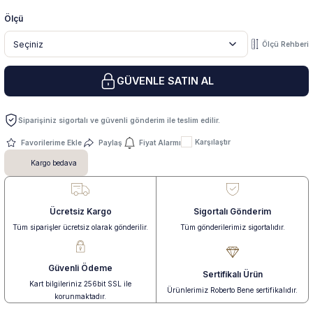
Ölçü
 Yüzük
 Kolye
Ölçü Rehberi
GÜVENLE SATIN AL
Siparişiniz sigortalı ve güvenli gönderim ile teslim edilir.
Karşılaştır
Paylaş
Fiyat Alarmı
Kargo bedava
Ücretsiz Kargo
Sigortalı Gönderim
Tüm siparişler ücretsiz olarak gönderilir.
Tüm gönderilerimiz sigortalıdır.
Güvenli Ödeme
Sertifikalı Ürün
Kart bilgileriniz 256bit SSL ile
Ürünlerimiz Roberto Bene sertifikalıdır.
korunmaktadır.