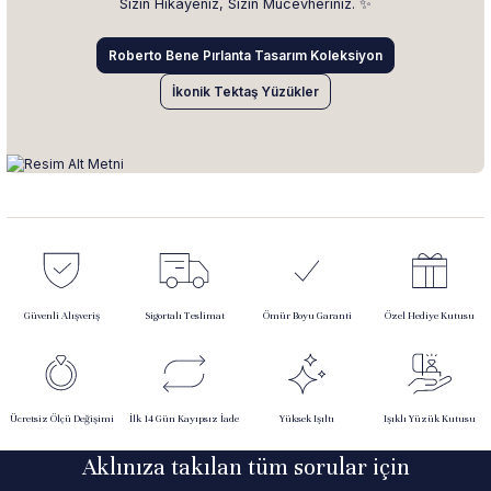
Sizin Hikâyeniz, Sizin Mücevheriniz. ✨
Roberto Bene Pırlanta Tasarım Koleksiyon
İkonik Tektaş Yüzükler
Güvenli Alışveriş
Sigortalı Teslimat
Ömür Boyu Garanti
Özel Hediye Kutusu
Ücretsiz Ölçü Değişimi
İlk 14 Gün Kayıpsız İade
Yüksek Işıltı
Işıklı Yüzük Kutusu
Aklınıza takılan tüm sorular için