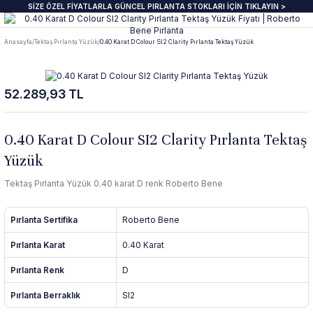
SİZE ÖZEL FİYATLARLA GÜNCEL PIRLANTA STOKLARI İÇİN TIKLAYIN >
Geri Dön
Geri Dön
Geri Dön
Geri Dön
Geri Dön
Geri Dön
Geri Dön
Geri Dön
Anasayfa
Tektaş Pırlanta Yüzük
0.40 Karat D Colour SI2 Clarity Pırlanta Tektaş Yüzük
anta Yüzük
zük
ye
pe
klik
e Journal
Pırlanta Beştaş Yüzük
Pırlanta Renkli Taşlı Kolye
Pırlanta Renkli Taşlı Küpe
Pırlanta Renkli Taşlı Bileklik
52.289,93 TL
ektaş Yüzükler GIA & HRD
aş Yüzük
aş Kolye
aş Küpe
lu Bileklik
beri
7 Taş Pırlanta ve Yarım Yur Yüzükl
Fantezi Kolye
Fantazi küpeler
Tasarım Bileklikler
 Üzeri Pırlanta Tektaş Yüzük
t Yüzük
t Kolye
t Küpe
 Bileklik
ns
ümü
ında
Pırlanta Tria Yüzük
Pırlanta Setler
İnci küpe
Set Bileklikler
0.40 Karat D Colour SI2 Clarity Pırlanta Tektaş
Yüzük
ektaş
i Taşlı Yüzük
i Taşlı Kolye
a Küpe
 Taşlı Bileklik
nü
İnci Kolye
Tektaş Pırlanta Yüzük 0.40 karat D renk Roberto Bene
m Tektaş
mtur Yüzük
anlık
i Taşlı Küpe
 Bileklik
s
Pırlanta Sertifika
Roberto Bene
ur Yüzük
olu Gerdanlık
t Küpe
t Bileklik
Pırlanta Karat
0.40 Karat
Pırlanta Renk
D
t Yüzük
t Kolye
üt Küpe
Bileklik
si
Pırlanta Berraklık
SI2
üt Yüzük
üt Kolye
 Küpe
ediye