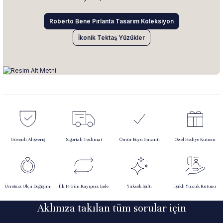
Roberto Bene Pırlanta Tasarım Koleksiyon
İkonik Tektaş Yüzükler
Güvenli Alışveriş
Sigortalı Teslimat
Ömür Boyu Garanti
Özel Hediye Kutusu
Ücretsiz Ölçü Değişimi
İlk 14 Gün Kayıpsız İade
Yüksek Işıltı
Işıklı Yüzük Kutusu
Aklınıza takılan tüm sorular için