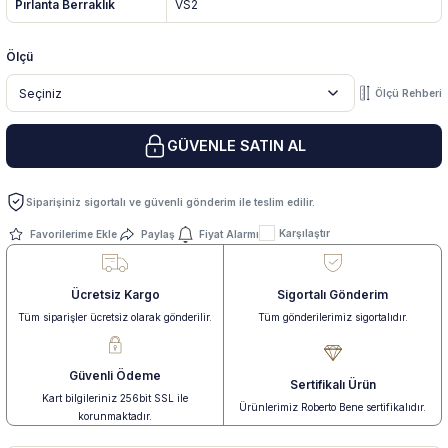
Pırlanta Berraklık
VS2
 Yüzük
 Kolye
Ölçü
Ölçü Rehberi
GÜVENLE SATIN AL
Siparişiniz sigortalı ve güvenli gönderim ile teslim edilir.
Karşılaştır
Paylaş
Fiyat Alarmı
Ücretsiz Kargo
Sigortalı Gönderim
Tüm siparişler ücretsiz olarak gönderilir.
Tüm gönderilerimiz sigortalıdır.
Güvenli Ödeme
Sertifikalı Ürün
Kart bilgileriniz 256bit SSL ile
Ürünlerimiz Roberto Bene sertifikalıdır.
korunmaktadır.