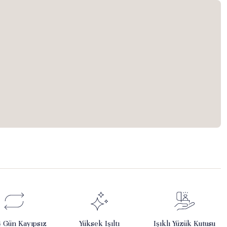
4 Gün Kayıpsız
Yüksek Işıltı
Işıklı Yüzük Kutusu