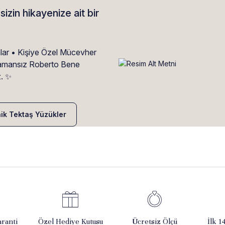
sizin hikayenize ait bir
alar • Kişiye Özel Mücevher
• Zamansız Roberto Bene
z. ✨
nik Tektaş Yüzükler
ranti
Özel Hediye Kutusu
Ücretsiz Ölçü
İlk 1