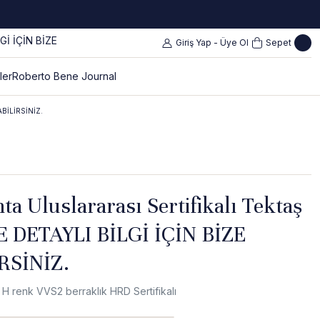
Giriş Yap - Üye Ol
Sepet
ler
Roberto Bene Journal
ABİLİRSİNİZ.
ta Uluslararası Sertifikalı Tektaş
E DETAYLI BİLGİ İÇİN BİZE
RSİNİZ.
 H renk VVS2 berraklık HRD Sertifikalı