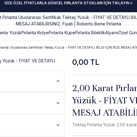
SİZE ÖZEL FİYATLARLA GÜNCEL PIRLANTA STOKLARI İÇİN TIKLAYIN >
lanta Yüzük
Pırlanta Kolye
Pırlanta Küpe
Pırlanta Bileklik
Alyans
Özel Gün
ırlanta Uluslararası Sertifikalı Tektaş Yüzük - FİYAT VE DETAYLI BİLGİ İÇİN BİZE MESAJ AT
0,00 TL
2,00 Karat Pırlan
Yüzük - FİYAT V
MESAJ ATABİLİ
Tektaş Pırlanta Yüzük 2.00 karat