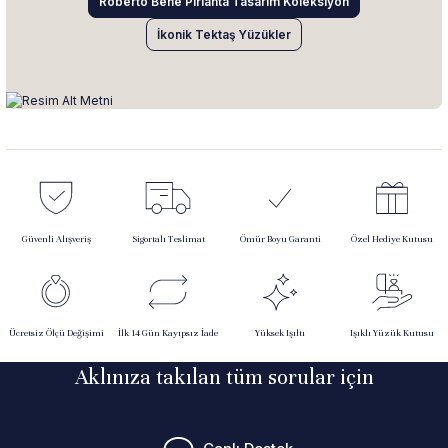
Roberto Bene Pırlanta Tasarım Koleksiyon
İkonik Tektaş Yüzükler
Güvenli Alışveriş
Sigortalı Teslimat
Ömür Boyu Garanti
Özel Hediye Kutusu
Ücretsiz Ölçü Değişimi
İlk 14 Gün Kayıpsız İade
Yüksek Işıltı
Işıklı Yüzük Kutusu
Aklınıza takılan tüm sorular için