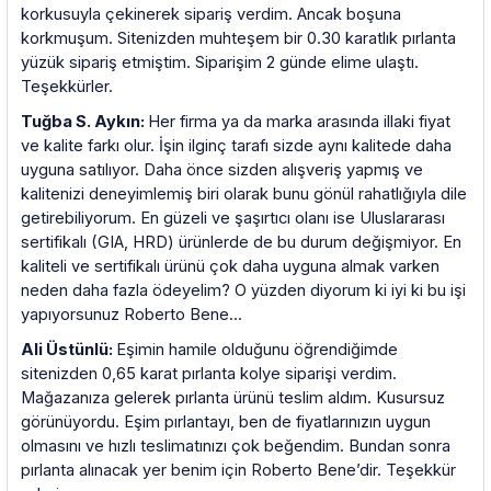
korkusuyla çekinerek sipariş verdim. Ancak boşuna
korkmuşum. Sitenizden muhteşem bir 0.30 karatlık pırlanta
yüzük sipariş etmiştim. Siparişim 2 günde elime ulaştı.
Teşekkürler.
Tuğba S. Aykın:
Her firma ya da marka arasında illaki fiyat
ve kalite farkı olur. İşin ilginç tarafı sizde aynı kalitede daha
uyguna satılıyor. Daha önce sizden alışveriş yapmış ve
kalitenizi deneyimlemiş biri olarak bunu gönül rahatlığıyla dile
getirebiliyorum. En güzeli ve şaşırtıcı olanı ise Uluslararası
sertifikalı (GIA, HRD) ürünlerde de bu durum değişmiyor. En
kaliteli ve sertifikalı ürünü çok daha uyguna almak varken
neden daha fazla ödeyelim? O yüzden diyorum ki iyi ki bu işi
yapıyorsunuz Roberto Bene...
Ali Üstünlü:
Eşimin hamile olduğunu öğrendiğimde
sitenizden 0,65 karat pırlanta kolye siparişi verdim.
Mağazanıza gelerek pırlanta ürünü teslim aldım. Kusursuz
görünüyordu. Eşim pırlantayı, ben de fiyatlarınızın uygun
olmasını ve hızlı teslimatınızı çok beğendim. Bundan sonra
pırlanta alınacak yer benim için Roberto Bene’dir. Teşekkür