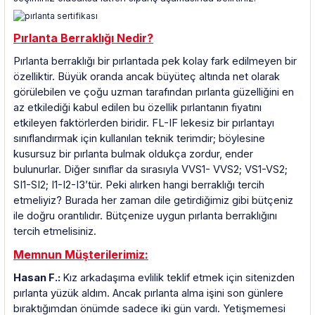
Pırlanta Berraklığı Nedir?
Pırlanta berraklığı bir pırlantada pek kolay fark edilmeyen bir
özelliktir. Büyük oranda ancak büyüteç altında net olarak
görülebilen ve çoğu uzman tarafından pırlanta güzelliğini en
az etkilediği kabul edilen bu özellik pırlantanın fiyatını
etkileyen faktörlerden biridir. FL-IF lekesiz bir pırlantayı
sınıflandırmak için kullanılan teknik terimdir; böylesine
kusursuz bir pırlanta bulmak oldukça zordur, ender
bulunurlar. Diğer sınıflar da sırasıyla VVS1- VVS2; VS1-VS2;
SI1-SI2; I1-I2-I3’tür. Peki alırken hangi berraklığı tercih
etmeliyiz? Burada her zaman dile getirdiğimiz gibi bütçeniz
ile doğru orantılıdır. Bütçenize uygun pırlanta berraklığını
tercih etmelisiniz.
Memnun Müşterilerimiz:
Hasan F.:
Kız arkadaşıma evlilik teklif etmek için sitenizden
pırlanta yüzük aldım. Ancak pırlanta alma işini son günlere
bıraktığımdan önümde sadece iki gün vardı. Yetişmemesi