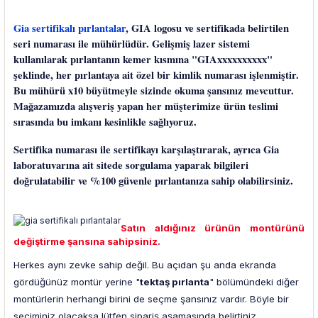
Gia sertifikalı pırlantalar
, GIA logosu ve sertifikada belirtilen
seri numarası ile mühürlüdür. Gelişmiş lazer sistemi
kullanılarak pırlantanın kemer kısmına "GIAxxxxxxxxxx"
şeklinde, her pırlantaya ait özel bir kimlik numarası işlenmiştir.
Bu mühürü x10 büyütmeyle sizinde okuma şansınız mevcuttur.
Mağazamızda alışveriş yapan her müşterimize ürün teslimi
sırasında bu imkanı kesinlikle sağlıyoruz.
Sertifika numarası ile sertifikayı karşılaştırarak, ayrıca Gia
laboratuvarına ait sitede sorgulama yaparak bilgileri
doğrulatabilir ve %100 güvenle pırlantanıza sahip olabilirsiniz.
Satın aldığınız ürünün montürünü
değiştirme şansına sahipsiniz.
Herkes aynı zevke sahip değil. Bu açıdan şu anda ekranda
gördüğünüz montür yerine "
tektaş pırlanta
" bölümündeki diğer
montürlerin herhangi birini de seçme şansınız vardır. Böyle bir
seçiminiz olacaksa lütfen sipariş aşamasında belirtiniz.