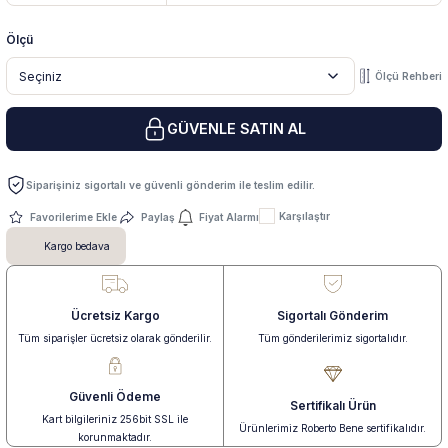
Ölçü
 Yüzük
 Kolye
Ölçü Rehberi
GÜVENLE SATIN AL
Siparişiniz sigortalı ve güvenli gönderim ile teslim edilir.
Karşılaştır
Paylaş
Fiyat Alarmı
Kargo bedava
Ücretsiz Kargo
Sigortalı Gönderim
Tüm siparişler ücretsiz olarak gönderilir.
Tüm gönderilerimiz sigortalıdır.
Güvenli Ödeme
Sertifikalı Ürün
Kart bilgileriniz 256bit SSL ile
Ürünlerimiz Roberto Bene sertifikalıdır.
korunmaktadır.