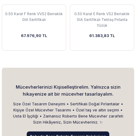
0.50 Karat F Renk VVS2 Berraklık
0.50 Karat E Renk VS2 Berraklık
GIA Sertifikalı
GIA Sertifikalı Tektaş Pırlanta
Yüzük
67.976,90 TL
61.383,83 TL
Mücevherlerinizi Kişiselleştirelim. Yalnızca sizin
hikayenize ait bir mücevher tasarlayalım.
Size Özel Tasarım Deneyimi • Sertifikalı Doğal Pırlantalar •
Kişiye Özel Mücevher Tasarımı • Özel taş ve altın seçimi •
Usta El İşçiliği • Zamansız Roberto Bene Mücevher zarafeti
Sizin Hikâyeniz, Sizin Mücevheriniz. ✨