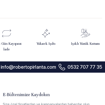
4 Gün Kayıpsız
Yüksek Işıltı
Işıklı Yüzük Kutusu
İade
info@robertopirlanta.com
0532 707 77 35
E-Bültenimize Kaydolun
Size özel fırsatlardan ve kampanyalardan haberdar olun.