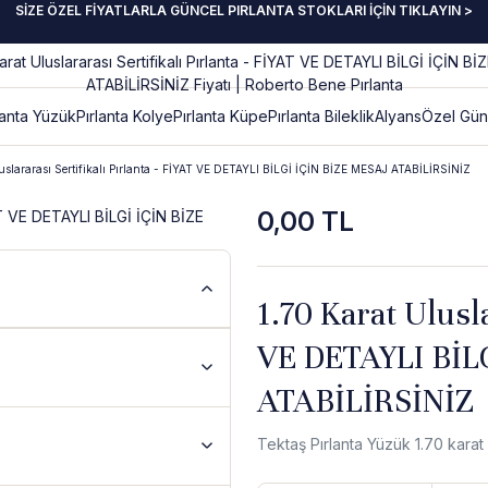
SİZE ÖZEL FİYATLARLA GÜNCEL PIRLANTA STOKLARI İÇİN TIKLAYIN >
lanta Yüzük
Pırlanta Kolye
Pırlanta Küpe
Pırlanta Bileklik
Alyans
Özel Gün
luslararası Sertifikalı Pırlanta - FİYAT VE DETAYLI BİLGİ İÇİN BİZE MESAJ ATABİLİRSİNİZ
0,00 TL
1.70 Karat Ulusla
VE DETAYLI BİL
ATABİLİRSİNİZ
Tektaş Pırlanta Yüzük 1.70 kara