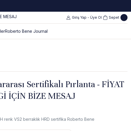
Giriş Yap - Üye Ol
Sepet
ler
Roberto Bene Journal
rarası Sertifikalı Pırlanta - FİYAT
Gİ İÇİN BİZE MESAJ
t H renk VS2 berraklık HRD sertifika Roberto Bene