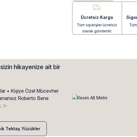
Ücretsiz Kargo
Sigo
Tüm siparişler ücretsiz
Tüm 
olarak gönderilir.
sizin hikayenize ait bir
alar • Kişiye Özel Mücevher
• Zamansız Roberto Bene
z. ✨
nik Tektaş Yüzükler