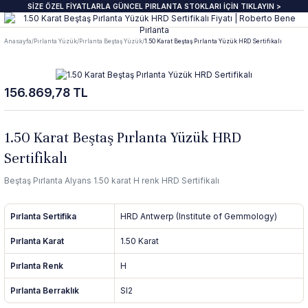
SİZE ÖZEL FİYATLARLA GÜNCEL PIRLANTA STOKLARI İÇİN TIKLAYIN >
Geri Dön
Geri Dön
Geri Dön
Geri Dön
Geri Dön
Geri Dön
Geri Dön
Geri Dön
Anasayfa
Pırlanta Yüzük
Pırlanta Beştaş Yüzük
1.50 Karat Beştaş Pırlanta Yüzük HRD Sertifikalı
anta Yüzük
zük
ye
pe
klik
e Journal
Pırlanta Beştaş Yüzük
Pırlanta Renkli Taşlı Kolye
Pırlanta Renkli Taşlı Küpe
Pırlanta Renkli Taşlı Bileklik
156.869,78 TL
ektaş Yüzükler GIA & HRD
aş Yüzük
aş Kolye
aş Küpe
lu Bileklik
beri
7 Taş Pırlanta ve Yarım Yur Yüzükl
Fantezi Kolye
Fantazi küpeler
Tasarım Bileklikler
 Üzeri Pırlanta Tektaş Yüzük
t Yüzük
t Kolye
t Küpe
 Bileklik
ns
ümü
ında
Pırlanta Tria Yüzük
Pırlanta Setler
İnci küpe
Set Bileklikler
1.50 Karat Beştaş Pırlanta Yüzük HRD
Sertifikalı
ektaş
i Taşlı Yüzük
i Taşlı Kolye
a Küpe
 Taşlı Bileklik
nü
İnci Kolye
Beştaş Pırlanta Alyans 1.50 karat H renk HRD Sertifikalı
m Tektaş
mtur Yüzük
anlık
i Taşlı Küpe
 Bileklik
s
Pırlanta Sertifika
HRD Antwerp (Institute of Gemmology)
ur Yüzük
olu Gerdanlık
t Küpe
t Bileklik
Pırlanta Karat
1.50 Karat
Pırlanta Renk
H
t Yüzük
t Kolye
üt Küpe
Bileklik
si
Pırlanta Berraklık
SI2
üt Yüzük
üt Kolye
 Küpe
ediye