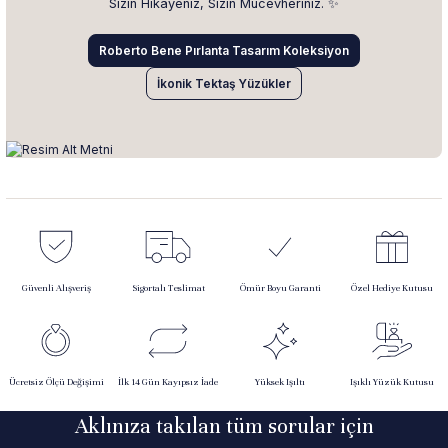
Sizin Hikâyeniz, Sizin Mücevheriniz. ✨
Roberto Bene Pırlanta Tasarım Koleksiyon
İkonik Tektaş Yüzükler
Güvenli Alışveriş
Sigortalı Teslimat
Ömür Boyu Garanti
Özel Hediye Kutusu
Ücretsiz Ölçü Değişimi
İlk 14 Gün Kayıpsız İade
Yüksek Işıltı
Işıklı Yüzük Kutusu
Aklınıza takılan tüm sorular için