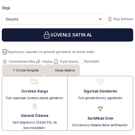
Ölçü
 Yüzük
 Kolye
Ölçü Rehberi
GÜVENLE SATIN AL
Siparişiniz sigortalı ve güvenli gönderim ile teslim edilir.
Karşılaştır
Paylaş
Fiyat Alarmı
7 Günde Kargoda
Kargo bedava
Ücretsiz Kargo
Sigortalı Gönderim
Tüm siparişler ücretsiz olarak gönderilir.
Tüm gönderilerimiz sigortalıdır.
Güvenli Ödeme
Sertifikalı Ürün
Kart bilgileriniz 256bit SSL ile
Ürünlerimiz Roberto Bene sertifikalıdır.
korunmaktadır.