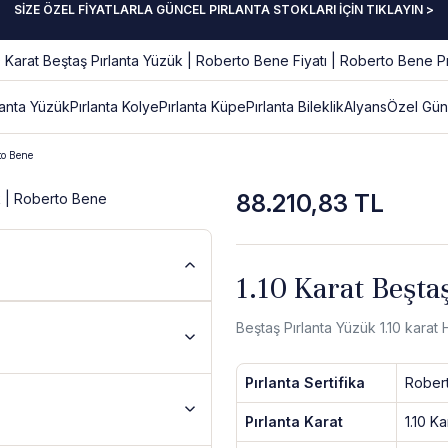
SİZE ÖZEL FİYATLARLA GÜNCEL PIRLANTA STOKLARI İÇİN TIKLAYIN >
lanta Yüzük
Pırlanta Kolye
Pırlanta Küpe
Pırlanta Bileklik
Alyans
Özel Gün
to Bene
88.210,83 TL
1.10 Karat Beşta
Beştaş Pırlanta Yüzük 1.10 kara
Pırlanta Sertifika
Rober
Pırlanta Karat
1.10 Ka