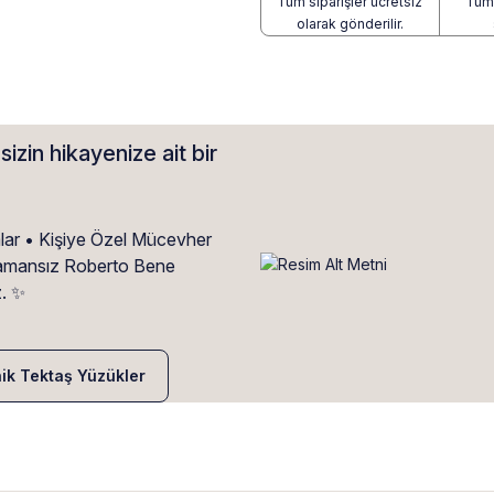
Tüm siparişler ücretsiz
Tüm 
olarak gönderilir.
sizin hikayenize ait bir
alar • Kişiye Özel Mücevher
• Zamansız Roberto Bene
z. ✨
nik Tektaş Yüzükler