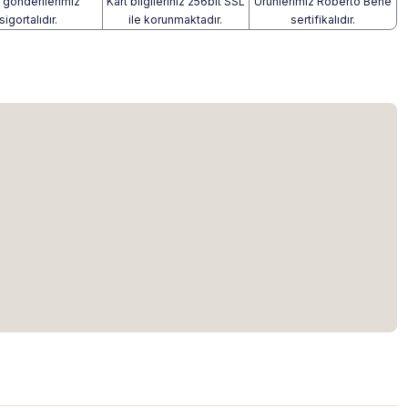
gönderilerimiz
Kart bilgileriniz 256bit SSL
Ürünlerimiz Roberto Bene
sigortalıdır.
ile korunmaktadır.
sertifikalıdır.