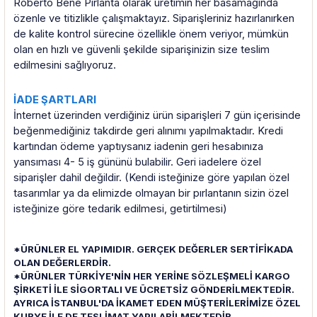
Roberto Bene Pırlanta olarak üretimin her basamağında
özenle ve titizlikle çalışmaktayız. Siparişleriniz hazırlanırken
de kalite kontrol sürecine özellikle önem veriyor, mümkün
olan en hızlı ve güvenli şekilde siparişinizin size teslim
edilmesini sağlıyoruz.
İADE ŞARTLARI
İnternet üzerinden verdiğiniz ürün siparişleri 7 gün içerisinde
beğenmediğiniz takdirde geri alınımı yapılmaktadır. Kredi
kartından ödeme yaptıysanız iadenin geri hesabınıza
yansıması 4- 5 iş gününü bulabilir. Geri iadelere özel
siparişler dahil değildir. (Kendi isteğinize göre yapılan özel
tasarımlar ya da elimizde olmayan bir pırlantanın sizin özel
isteğinize göre tedarik edilmesi, getirtilmesi)
*ÜRÜNLER EL YAPIMIDIR. GERÇEK DEĞERLER SERTİFİKADA
OLAN DEĞERLERDİR.
*ÜRÜNLER TÜRKİYE'NİN HER YERİNE SÖZLEŞMELİ KARGO
ŞİRKETİ İLE SİGORTALI VE ÜCRETSİZ GÖNDERİLMEKTEDİR.
AYRICA İSTANBUL'DA İKAMET EDEN MÜŞTERİLERİMİZE ÖZEL
KURYE İLE DE TESLİMAT YAPILABİLMEKTEDİR.