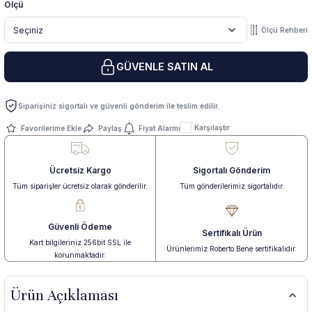
Ölçü
Ölçü Rehberi
 Yüzük
 Kolye
GÜVENLE SATIN AL
Siparişiniz sigortalı ve güvenli gönderim ile teslim edilir.
Karşılaştır
Paylaş
Fiyat Alarmı
Ücretsiz Kargo
Sigortalı Gönderim
Tüm siparişler ücretsiz olarak gönderilir.
Tüm gönderilerimiz sigortalıdır.
Güvenli Ödeme
Sertifikalı Ürün
Kart bilgileriniz 256bit SSL ile
Ürünlerimiz Roberto Bene sertifikalıdır.
korunmaktadır.
Ürün Açıklaması