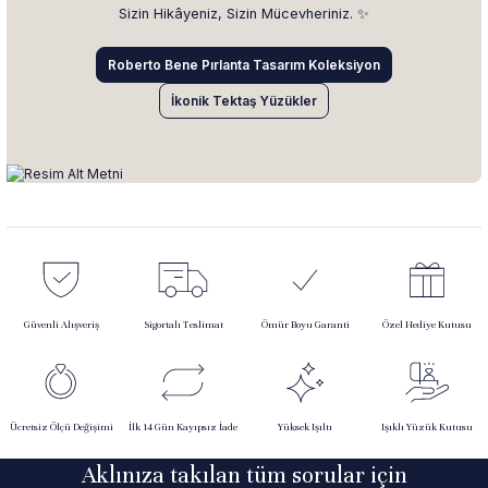
Sizin Hikâyeniz, Sizin Mücevheriniz. ✨
Roberto Bene Pırlanta Tasarım Koleksiyon
İkonik Tektaş Yüzükler
Güvenli Alışveriş
Sigortalı Teslimat
Ömür Boyu Garanti
Özel Hediye Kutusu
Ücretsiz Ölçü Değişimi
İlk 14 Gün Kayıpsız İade
Yüksek Işıltı
Işıklı Yüzük Kutusu
Aklınıza takılan tüm sorular için