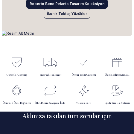
Roberto Bene Pırlanta Tasarım Koleksiyon
İkonik Tektaş Yüzükler
Güvenli Alışveriş
Sigortalı Teslimat
Ömür Boyu Garanti
Özel Hediye Kutusu
Ücretsiz Ölçü Değişimi
İlk 14 Gün Kayıpsız İade
Yüksek Işıltı
Işıklı Yüzük Kutusu
Aklınıza takılan tüm sorular için