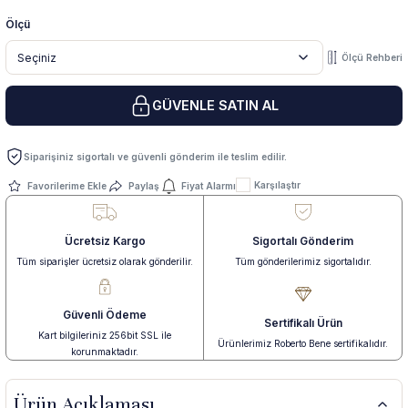
Ölçü
 Yüzük
 Kolye
Ölçü Rehberi
GÜVENLE SATIN AL
Siparişiniz sigortalı ve güvenli gönderim ile teslim edilir.
Karşılaştır
Paylaş
Fiyat Alarmı
Ücretsiz Kargo
Sigortalı Gönderim
Tüm siparişler ücretsiz olarak gönderilir.
Tüm gönderilerimiz sigortalıdır.
Güvenli Ödeme
Sertifikalı Ürün
Kart bilgileriniz 256bit SSL ile
Ürünlerimiz Roberto Bene sertifikalıdır.
korunmaktadır.
Ürün Açıklaması