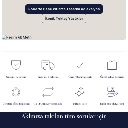
Roberto Bene Pırlanta Tasarım Koleksiyon
İkonik Tektaş Yüzükler
Güvenli Alışveriş
Sigortalı Teslimat
Ömür Boyu Garanti
Özel Hediye Kutusu
Ücretsiz Ölçü Değişimi
İlk 14 Gün Kayıpsız İade
Yüksek Işıltı
Işıklı Yüzük Kutusu
Aklınıza takılan tüm sorular için