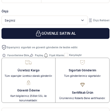
Ölçü
 Yüzük
 Kolye
Ölçü Rehberi
GÜVENLE SATIN AL
Siparişiniz sigortalı ve güvenli gönderim ile teslim edilir.
Karşılaştır
Paylaş
Fiyat Alarmı
Ücretsiz Kargo
Sigortalı Gönderim
Tüm siparişler ücretsiz olarak gönderilir.
Tüm gönderilerimiz sigortalıdır.
Güvenli Ödeme
Sertifikalı Ürün
Kart bilgileriniz 256bit SSL ile
Ürünlerimiz Roberto Bene sertifikalıdır.
korunmaktadır.