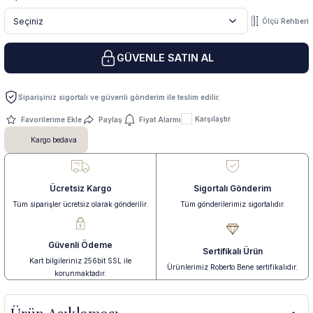
Ölçü Rehberi
 Yüzük
 Kolye
GÜVENLE SATIN AL
Siparişiniz sigortalı ve güvenli gönderim ile teslim edilir.
Karşılaştır
Paylaş
Fiyat Alarmı
Kargo bedava
Ücretsiz Kargo
Sigortalı Gönderim
Tüm siparişler ücretsiz olarak gönderilir.
Tüm gönderilerimiz sigortalıdır.
Güvenli Ödeme
Sertifikalı Ürün
Kart bilgileriniz 256bit SSL ile
Ürünlerimiz Roberto Bene sertifikalıdır.
korunmaktadır.