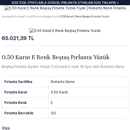
SİZE ÖZEL FİYATLARLA GÜNCEL PIRLANTA STOKLARI İÇİN TIKLAYIN >
Geri Dön
Geri Dön
Geri Dön
Geri Dön
Geri Dön
Geri Dön
Geri Dön
Geri Dön
Anasayfa
Pırlanta Yüzük
Pırlanta Beştaş Yüzük
0.50 Karat E Renk Beştaş Pırlanta Yüzük
anta Yüzük
zük
ye
pe
klik
e Journal
Pırlanta Beştaş Yüzük
Pırlanta Renkli Taşlı Kolye
Pırlanta Renkli Taşlı Küpe
Pırlanta Renkli Taşlı Bileklik
65.021,39 TL
ektaş Yüzükler GIA & HRD
aş Yüzük
aş Kolye
aş Küpe
lu Bileklik
beri
7 Taş Pırlanta ve Yarım Yur Yüzükl
Fantezi Kolye
Fantazi küpeler
Tasarım Bileklikler
 Üzeri Pırlanta Tektaş Yüzük
t Yüzük
t Kolye
t Küpe
 Bileklik
ns
ümü
ında
Pırlanta Tria Yüzük
Pırlanta Setler
İnci küpe
Set Bileklikler
0.50 Karat E Renk Beştaş Pırlanta Yüzük
Beştaş Pırlanta Alyans Yüzük 0.50 karat E renk 18 Ayar Altın Roberto Bene
ektaş
i Taşlı Yüzük
i Taşlı Kolye
a Küpe
 Taşlı Bileklik
nü
İnci Kolye
Pırlanta Sertifika
Roberto Bene
m Tektaş
mtur Yüzük
anlık
i Taşlı Küpe
 Bileklik
s
Pırlanta Karat
0.50 Karat
ur Yüzük
olu Gerdanlık
t Küpe
t Bileklik
Pırlanta Renk
E
Pırlanta Berraklık
SI2
t Yüzük
t Kolye
üt Küpe
Bileklik
si
Ölçü
üt Yüzük
üt Kolye
 Küpe
ediye