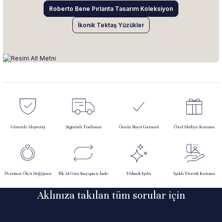
Roberto Bene Pırlanta Tasarım Koleksiyon
İkonik Tektaş Yüzükler
Güvenli Alışveriş
Sigortalı Teslimat
Ömür Boyu Garanti
Özel Hediye Kutusu
Ücretsiz Ölçü Değişimi
İlk 14 Gün Kayıpsız İade
Yüksek Işıltı
Işıklı Yüzük Kutusu
Aklınıza takılan tüm sorular için