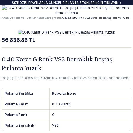
SİZE ÖZEL FİYATLARLA GÜNCEL PIRLANTA STOKLARI İÇİN TIKLAYIN >
Geri Dön
Geri Dön
Geri Dön
Geri Dön
Geri Dön
Geri Dön
Geri Dön
Geri Dön
Anasayfa
Pırlanta Yüzük
Pırlanta Beştaş Yüzük
0.40 Karat G Renk VS2 Berraklık Beştaş Pırlanta Yüzük
anta Yüzük
zük
ye
pe
klik
e Journal
Pırlanta Beştaş Yüzük
Pırlanta Renkli Taşlı Kolye
Pırlanta Renkli Taşlı Küpe
Pırlanta Renkli Taşlı Bileklik
56.836,88 TL
ektaş Yüzükler GIA & HRD
aş Yüzük
aş Kolye
aş Küpe
lu Bileklik
beri
7 Taş Pırlanta ve Yarım Yur Yüzükl
Fantezi Kolye
Fantazi küpeler
Tasarım Bileklikler
 Üzeri Pırlanta Tektaş Yüzük
t Yüzük
t Kolye
t Küpe
 Bileklik
ns
ümü
ında
Pırlanta Tria Yüzük
Pırlanta Setler
İnci küpe
Set Bileklikler
0.40 Karat G Renk VS2 Berraklık Beştaş
Pırlanta Yüzük
ektaş
i Taşlı Yüzük
i Taşlı Kolye
a Küpe
 Taşlı Bileklik
nü
İnci Kolye
Beştaş Pırlanta Alyans Yüzük 0.40 karat G renk VS2 berraklık Roberto Bene
m Tektaş
mtur Yüzük
anlık
i Taşlı Küpe
 Bileklik
s
Pırlanta Sertifika
Roberto Bene
ur Yüzük
olu Gerdanlık
t Küpe
t Bileklik
Pırlanta Karat
0.40 Karat
Pırlanta Renk
G
t Yüzük
t Kolye
üt Küpe
Bileklik
si
Pırlanta Berraklık
VS2
üt Yüzük
üt Kolye
 Küpe
ediye