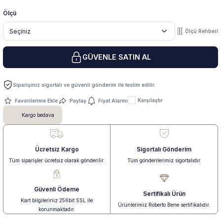
Ölçü
 Yüzük
 Kolye
Ölçü Rehberi
GÜVENLE SATIN AL
Siparişiniz sigortalı ve güvenli gönderim ile teslim edilir.
Karşılaştır
Paylaş
Fiyat Alarmı
Kargo bedava
Ücretsiz Kargo
Sigortalı Gönderim
Tüm siparişler ücretsiz olarak gönderilir.
Tüm gönderilerimiz sigortalıdır.
Güvenli Ödeme
Sertifikalı Ürün
Kart bilgileriniz 256bit SSL ile
Ürünlerimiz Roberto Bene sertifikalıdır.
korunmaktadır.