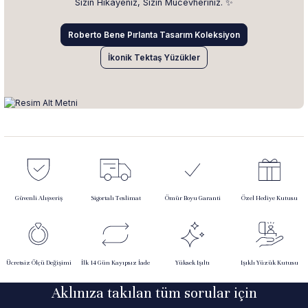
Sizin Hikâyeniz, Sizin Mücevheriniz. ✨
Roberto Bene Pırlanta Tasarım Koleksiyon
İkonik Tektaş Yüzükler
Güvenli Alışveriş
Sigortalı Teslimat
Ömür Boyu Garanti
Özel Hediye Kutusu
Ücretsiz Ölçü Değişimi
İlk 14 Gün Kayıpsız İade
Yüksek Işıltı
Işıklı Yüzük Kutusu
Aklınıza takılan tüm sorular için