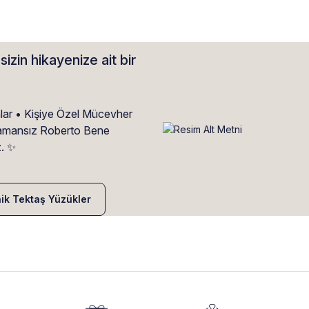
sizin hikayenize ait bir
alar • Kişiye Özel Mücevher
• Zamansız Roberto Bene
z. ✨
nik Tektaş Yüzükler