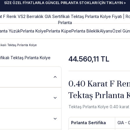
SİZE ÖZEL FİYATLARLA GÜNCEL PIRLANTA STOKLARI İÇİN TIKLAYIN >
lanta Yüzük
Pırlanta Kolye
Pırlanta Küpe
Pırlanta Bileklik
Alyans
Özel Gün
kalı Tektaş Pırlanta Kolye
44.560,11 TL
0.40 Karat F Ren
Tektaş Pırlanta 
Tektaş Pırlanta Kolye 0.40 karat 
Pırlanta Sertifika
GIA - 