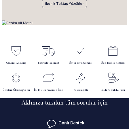
İkonik Tektaş Yüzükler
Güvenli Alışveriş
Sigortalı Teslimat
Ömür Boyu Garanti
Özel Hediye Kutusu
Ücretsiz Ölçü Değişimi
İlk 14 Gün Kayıpsız İade
Yüksek Işıltı
Işıklı Yüzük Kutusu
Aklınıza takılan tüm sorular için
Canlı Destek