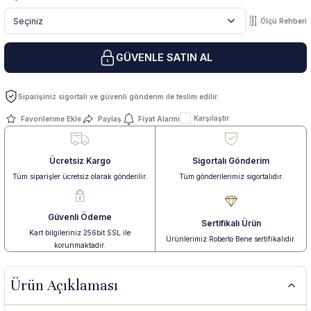
Ölçü Rehberi
 Yüzük
 Kolye
GÜVENLE SATIN AL
Siparişiniz sigortalı ve güvenli gönderim ile teslim edilir.
Karşılaştır
Paylaş
Fiyat Alarmı
Ücretsiz Kargo
Sigortalı Gönderim
Tüm siparişler ücretsiz olarak gönderilir.
Tüm gönderilerimiz sigortalıdır.
Güvenli Ödeme
Sertifikalı Ürün
Kart bilgileriniz 256bit SSL ile
Ürünlerimiz Roberto Bene sertifikalıdır.
korunmaktadır.
Ürün Açıklaması