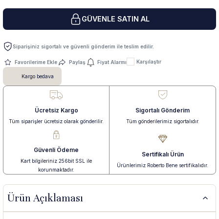
GÜVENLE SATIN AL
 Yüzük
 Kolye
Siparişiniz sigortalı ve güvenli gönderim ile teslim edilir.
Karşılaştır
Paylaş
Fiyat Alarmı
Kargo bedava
Ücretsiz Kargo
Sigortalı Gönderim
Tüm siparişler ücretsiz olarak gönderilir.
Tüm gönderilerimiz sigortalıdır.
Güvenli Ödeme
Sertifikalı Ürün
Kart bilgileriniz 256bit SSL ile
Ürünlerimiz Roberto Bene sertifikalıdır.
korunmaktadır.
Ürün Açıklaması