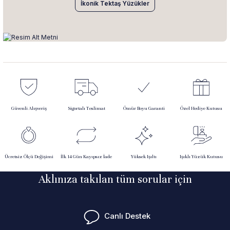
İkonik Tektaş Yüzükler
Güvenli Alışveriş
Sigortalı Teslimat
Ömür Boyu Garanti
Özel Hediye Kutusu
Ücretsiz Ölçü Değişimi
İlk 14 Gün Kayıpsız İade
Yüksek Işıltı
Işıklı Yüzük Kutusu
Aklınıza takılan tüm sorular için
Canlı Destek