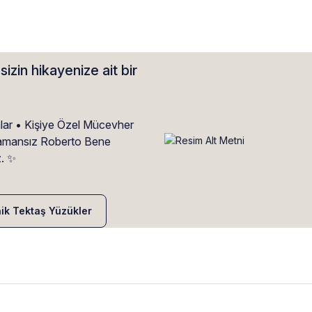
sizin hikayenize ait bir
alar • Kişiye Özel Mücevher
• Zamansız Roberto Bene
z. ✨
nik Tektaş Yüzükler