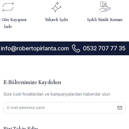
4 Gün Kayıpsız
Yüksek Işıltı
Işıklı Yüzük Kutusu
İade
info@robertopirlanta.com
0532 707 77 35
E-Bültenimize Kaydolun
Size özel fırsatlardan ve kampanyalardan haberdar olun.
Bizi Takip Edin