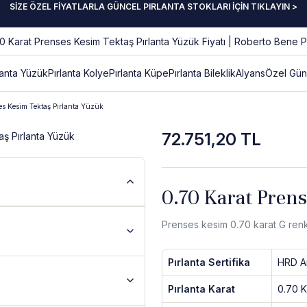
SİZE ÖZEL FİYATLARLA GÜNCEL PIRLANTA STOKLARI İÇİN TIKLAYIN >
lanta Yüzük
Pırlanta Kolye
Pırlanta Küpe
Pırlanta Bileklik
Alyans
Özel Gün
es Kesim Tektaş Pırlanta Yüzük
72.751,20 TL
0.70 Karat Pren
Prenses kesim 0.70 karat G renk 
Pırlanta Sertifika
HRD An
Pırlanta Karat
0.70 K