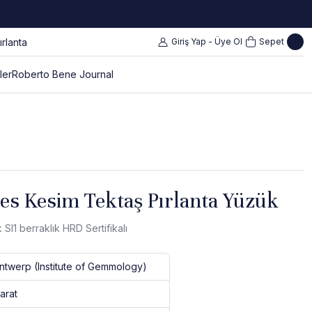
Giriş Yap - Üye Ol
Sepet
ler
Roberto Bene Journal
ses Kesim Tektaş Pırlanta Yüzük
SI1 berraklık HRD Sertifikalı
twerp (Institute of Gemmology)
arat