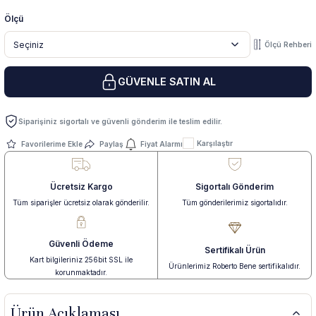
Ölçü
 Yüzük
 Kolye
Ölçü Rehberi
GÜVENLE SATIN AL
Siparişiniz sigortalı ve güvenli gönderim ile teslim edilir.
Karşılaştır
Paylaş
Fiyat Alarmı
Ücretsiz Kargo
Sigortalı Gönderim
Tüm siparişler ücretsiz olarak gönderilir.
Tüm gönderilerimiz sigortalıdır.
Güvenli Ödeme
Sertifikalı Ürün
Kart bilgileriniz 256bit SSL ile
Ürünlerimiz Roberto Bene sertifikalıdır.
korunmaktadır.
Ürün Açıklaması