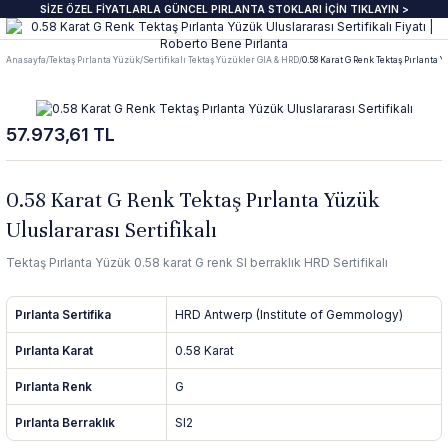
SİZE ÖZEL FİYATLARLA GÜNCEL PIRLANTA STOKLARI İÇİN TIKLAYIN >
Geri Dön
Geri Dön
Geri Dön
Geri Dön
Geri Dön
Geri Dön
Geri Dön
Geri Dön
Anasayfa
Tektaş Pırlanta Yüzük
Sertifikalı Tektaş Yüzükler GIA & HRD
0.58 Karat G Renk Tektaş Pırlanta 
anta Yüzük
zük
ye
pe
klik
e Journal
Pırlanta Beştaş Yüzük
Pırlanta Renkli Taşlı Kolye
Pırlanta Renkli Taşlı Küpe
Pırlanta Renkli Taşlı Bileklik
57.973,61 TL
ektaş Yüzükler GIA & HRD
aş Yüzük
aş Kolye
aş Küpe
lu Bileklik
beri
7 Taş Pırlanta ve Yarım Yur Yüzükl
Fantezi Kolye
Fantazi küpeler
Tasarım Bileklikler
 Üzeri Pırlanta Tektaş Yüzük
t Yüzük
t Kolye
t Küpe
 Bileklik
ns
ümü
ında
Pırlanta Tria Yüzük
Pırlanta Setler
İnci küpe
Set Bileklikler
0.58 Karat G Renk Tektaş Pırlanta Yüzük
Uluslararası Sertifikalı
ektaş
i Taşlı Yüzük
i Taşlı Kolye
a Küpe
 Taşlı Bileklik
nü
İnci Kolye
Tektaş Pırlanta Yüzük 0.58 karat G renk SI berraklık HRD Sertifikalı
m Tektaş
mtur Yüzük
anlık
i Taşlı Küpe
 Bileklik
s
Pırlanta Sertifika
HRD Antwerp (Institute of Gemmology)
ur Yüzük
olu Gerdanlık
t Küpe
t Bileklik
Pırlanta Karat
0.58 Karat
Pırlanta Renk
G
t Yüzük
t Kolye
üt Küpe
Bileklik
si
Pırlanta Berraklık
SI2
üt Yüzük
üt Kolye
 Küpe
ediye