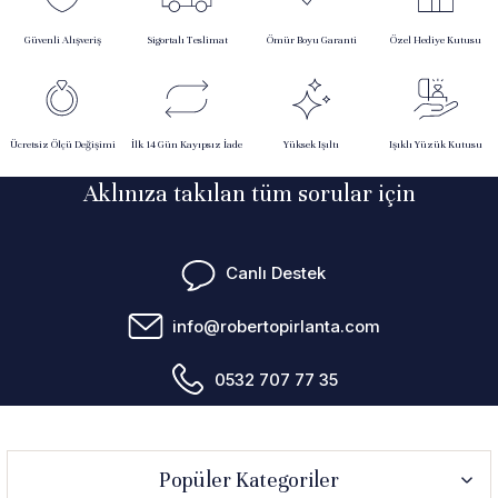
Güvenli Alışveriş
Sigortalı Teslimat
Ömür Boyu Garanti
Özel Hediye Kutusu
Ücretsiz Ölçü Değişimi
İlk 14 Gün Kayıpsız İade
Yüksek Işıltı
Işıklı Yüzük Kutusu
Aklınıza takılan tüm sorular için
Canlı Destek
info@robertopirlanta.com
0532 707 77 35
Popüler Kategoriler