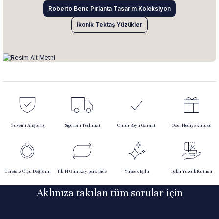
Roberto Bene Pırlanta Tasarım Koleksiyon
İkonik Tektaş Yüzükler
Güvenli Alışveriş
Sigortalı Teslimat
Ömür Boyu Garanti
Özel Hediye Kutusu
Ücretsiz Ölçü Değişimi
İlk 14 Gün Kayıpsız İade
Yüksek Işıltı
Işıklı Yüzük Kutusu
Aklınıza takılan tüm sorular için