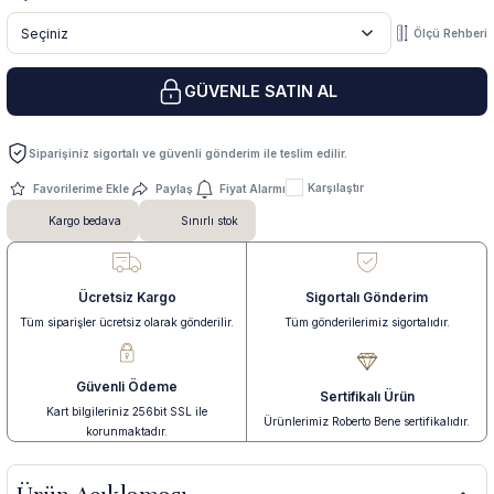
Ölçü Rehberi
 Yüzük
 Kolye
GÜVENLE SATIN AL
Siparişiniz sigortalı ve güvenli gönderim ile teslim edilir.
Karşılaştır
Paylaş
Fiyat Alarmı
Kargo bedava
Sınırlı stok
Ücretsiz Kargo
Sigortalı Gönderim
Tüm siparişler ücretsiz olarak gönderilir.
Tüm gönderilerimiz sigortalıdır.
Güvenli Ödeme
Sertifikalı Ürün
Kart bilgileriniz 256bit SSL ile
Ürünlerimiz Roberto Bene sertifikalıdır.
korunmaktadır.