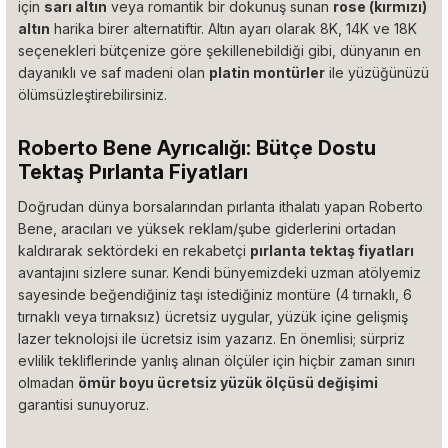
için
sarı altın
veya romantik bir dokunuş sunan
rose (kırmızı)
altın
harika birer alternatiftir. Altın ayarı olarak 8K, 14K ve 18K
seçenekleri bütçenize göre şekillenebildiği gibi, dünyanın en
dayanıklı ve saf madeni olan
platin montürler
ile yüzüğünüzü
ölümsüzleştirebilirsiniz.
Roberto Bene Ayrıcalığı: Bütçe Dostu
Tektaş Pırlanta Fiyatları
Doğrudan dünya borsalarından pırlanta ithalatı yapan Roberto
Bene, aracıları ve yüksek reklam/şube giderlerini ortadan
kaldırarak sektördeki en rekabetçi
pırlanta tektaş fiyatları
avantajını sizlere sunar. Kendi bünyemizdeki uzman atölyemiz
sayesinde beğendiğiniz taşı istediğiniz montüre (4 tırnaklı, 6
tırnaklı veya tırnaksız) ücretsiz uygular, yüzük içine gelişmiş
lazer teknolojsi ile ücretsiz isim yazarız. En önemlisi; sürpriz
evlilik tekliflerinde yanlış alınan ölçüler için hiçbir zaman sınırı
olmadan
ömür boyu ücretsiz yüzük ölçüsü değişimi
garantisi sunuyoruz.