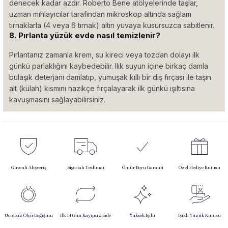
denecek kadar azdır. Roberto Bene atölyelerinde taşlar,
uzman mıhlayıcılar tarafından mikroskop altında sağlam
tırnaklarla (4 veya 6 tırnak) altın yuvaya kusursuzca sabitlenir.
8. Pırlanta yüzük evde nasıl temizlenir?
Pırlantanız zamanla krem, su kireci veya tozdan dolayı ilk
günkü parlaklığını kaybedebilir. Ilık suyun içine birkaç damla
bulaşık deterjanı damlatıp, yumuşak kıllı bir diş fırçası ile taşın
alt (külah) kısmını nazikçe fırçalayarak ilk günkü ışıltısına
kavuşmasını sağlayabilirsiniz.
Güvenli Alışveriş
Sigortalı Teslimat
Ömür Boyu Garanti
Özel Hediye Kutusu
Ücretsiz Ölçü Değişimi
İlk 14 Gün Kayıpsız İade
Yüksek Işıltı
Işıklı Yüzük Kutusu