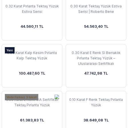
0.32 Karat Pırlanta Tektaş Yüzük
0.30 Karat Tektaş Yüzük Estiva
Estiva Serisi
Serisi | Roberto Bene
44.560,11 TL
54.563,40 TL
Yeni
0.50 Karat Kalp Kesim Pırlanta
0.30 Karat E Renk SI Berraklık
Kalp Tektaş Yüzük
Pırlanta Tektaş Yüzük –
Uluslararası Sertifikalı
100.487,60 TL
47.742,98 TL
Vade Farksız 3 taksit
0.50 Karat E Renk GIA Sertifikalı
0.10 Karat F Renk Tektaş Pırlanta
Tektaş Pırlanta Yüzük
Yüzük
61.383,83 TL
38.649,08 TL