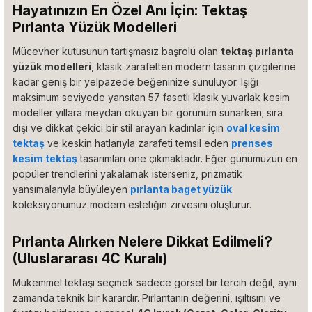
Hayatınızın En Özel Anı İçin: Tektaş
Pırlanta Yüzük Modelleri
Mücevher kutusunun tartışmasız başrolü olan
tektaş pırlanta
yüzük modelleri
, klasik zarafetten modern tasarım çizgilerine
kadar geniş bir yelpazede beğeninize sunuluyor. Işığı
maksimum seviyede yansıtan 57 fasetli klasik yuvarlak kesim
modeller yıllara meydan okuyan bir görünüm sunarken; sıra
dışı ve dikkat çekici bir stil arayan kadınlar için
oval kesim
tektaş
ve keskin hatlarıyla zarafeti temsil eden
prenses
kesim tektaş
tasarımları öne çıkmaktadır. Eğer günümüzün en
popüler trendlerini yakalamak isterseniz, prizmatik
yansımalarıyla büyüleyen
pırlanta baget yüzük
koleksiyonumuz modern estetiğin zirvesini oluşturur.
Pırlanta Alırken Nelere Dikkat Edilmeli?
(Uluslararası 4C Kuralı)
Mükemmel tektaşı seçmek sadece görsel bir tercih değil, aynı
zamanda teknik bir karardır. Pırlantanın değerini, ışıltısını ve