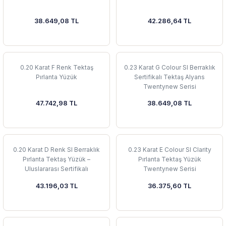
38.649,08 TL
42.286,64 TL
0.20 Karat F Renk Tektaş
0.23 Karat G Colour SI Berraklık
Pırlanta Yüzük
Sertifikalı Tektaş Alyans
Twentynew Serisi
47.742,98 TL
38.649,08 TL
0.20 Karat D Renk SI Berraklık
0.23 Karat E Colour SI Clarity
Pırlanta Tektaş Yüzük –
Pırlanta Tektaş Yüzük
Uluslararası Sertifikalı
Twentynew Serisi
43.196,03 TL
36.375,60 TL