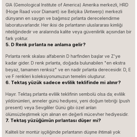
GIA (Gemological Institute of America) Amerika merkezli, HRD
(Hoge Raad voor Diamant) ise Belçika (Antwerp) merkezli
dünyanın en saygın ve bağımsız pırlanta derecelendirme
laboratuvarlarıdır. Her ikisi de pırlantanın uluslararası kimliği
niteliğindedir ve aralarında kalite veya güvenilirlik açısından bir
fark yoktur.
5. D Renk pırlanta ne anlama gelir?
Pırlanta renk skalası alfabenin D harfinden başlar ve Z'ye
kadar gider. D renk pırlanta, doğada bulunabilen "en ekstra
beyaz, tamamen renksiz" ve en nadir pırlanta derecesidir. D, E
ve F renkleri koleksiyonumuzun temelini oluşturur.
6. Tektaş yüzük sadece evlilik teklifinde mi alınır?
Hayır. Tektaş pırlanta evlilik teklifinin sembolü olsa da; evlilik
yıldönümleri, anneler günü hediyesi, yeni doğum tebriği (push
present) veya Sevgililer Günü gibi özel anları
ölümsüzleştirmek için alınan en değerli mücevher hediyesidir.
7. Tektaş yüzüğümün pırlantası düşer mi?
Kaliteli bir montür işçiliğinde pırlantanın düşme ihtimali yok