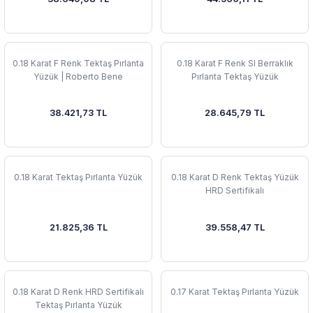
 Yüzük
 Kolye
0.18 Karat F Renk Tektaş Pırlanta
0.18 Karat F Renk SI Berraklık
Yüzük | Roberto Bene
Pırlanta Tektaş Yüzük
38.421,73 TL
28.645,79 TL
0.18 Karat Tektaş Pırlanta Yüzük
0.18 Karat D Renk Tektaş Yüzük
HRD Sertifikalı
21.825,36 TL
39.558,47 TL
0.18 Karat D Renk HRD Sertifikalı
0.17 Karat Tektaş Pırlanta Yüzük
Tektaş Pırlanta Yüzük