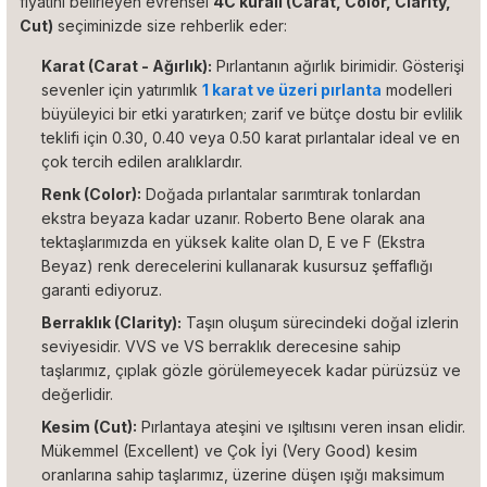
fiyatını belirleyen evrensel
4C kuralı (Carat, Color, Clarity,
Cut)
seçiminizde size rehberlik eder:
Karat (Carat - Ağırlık):
Pırlantanın ağırlık birimidir. Gösterişi
sevenler için yatırımlık
1 karat ve üzeri pırlanta
modelleri
büyüleyici bir etki yaratırken; zarif ve bütçe dostu bir evlilik
teklifi için 0.30, 0.40 veya 0.50 karat pırlantalar ideal ve en
çok tercih edilen aralıklardır.
Renk (Color):
Doğada pırlantalar sarımtırak tonlardan
ekstra beyaza kadar uzanır. Roberto Bene olarak ana
tektaşlarımızda en yüksek kalite olan D, E ve F (Ekstra
Beyaz) renk derecelerini kullanarak kusursuz şeffaflığı
garanti ediyoruz.
Berraklık (Clarity):
Taşın oluşum sürecindeki doğal izlerin
seviyesidir. VVS ve VS berraklık derecesine sahip
taşlarımız, çıplak gözle görülemeyecek kadar pürüzsüz ve
değerlidir.
Kesim (Cut):
Pırlantaya ateşini ve ışıltısını veren insan elidir.
Mükemmel (Excellent) ve Çok İyi (Very Good) kesim
oranlarına sahip taşlarımız, üzerine düşen ışığı maksimum