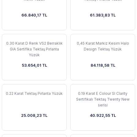
66.840,17 TL
61.383,83 TL
0.30 Karat D Renk VS2 Berraklık
0,45 Karat Markiz Kesim Halo
GIA Sertifika Tektaş Pırlanta
Design Tektaş Yüzük
Yüzük
53.654,01 TL
84.118,58 TL
0.22 Karat Tektaş Pırlanta Yüzük
0.19 Karat E Colour SI Clarity
Sertifikalı Tektaş Twenty New
serisi
25.008,23 TL
40.922,55 TL