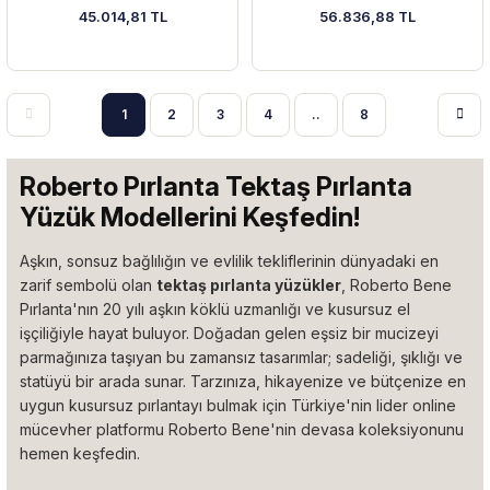
45.014,81 TL
56.836,88 TL
1
2
3
4
..
8
Roberto Pırlanta Tektaş Pırlanta
Yüzük Modellerini Keşfedin!
Aşkın, sonsuz bağlılığın ve evlilik tekliflerinin dünyadaki en
zarif sembolü olan
tektaş pırlanta yüzükler
, Roberto Bene
Pırlanta'nın 20 yılı aşkın köklü uzmanlığı ve kusursuz el
işçiliğiyle hayat buluyor. Doğadan gelen eşsiz bir mucizeyi
parmağınıza taşıyan bu zamansız tasarımlar; sadeliği, şıklığı ve
statüyü bir arada sunar. Tarzınıza, hikayenize ve bütçenize en
uygun kusursuz pırlantayı bulmak için Türkiye'nin lider online
mücevher platformu Roberto Bene'nin devasa koleksiyonunu
hemen keşfedin.