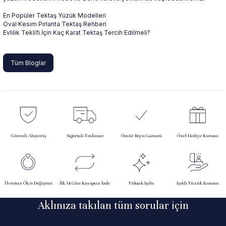
En Popüler
Tektaş Yüzük Modelleri
Oval Kesim Pırlanta
Tektaş Rehberi
Evlilik Teklifi İçin Kaç Karat Tektaş
Tercih Edilmeli
?
Tüm Bloglar
Güvenli Alışveriş
Sigortalı Teslimat
Ömür Boyu Garanti
Özel Hediye Kutusu
Ücretsiz Ölçü Değişimi
İlk 14 Gün Kayıpsız İade
Yüksek Işıltı
Işıklı Yüzük Kutusu
Aklınıza takılan tüm sorular için