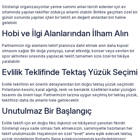
Gösterişli organizasyonlar yerine samimi anları tercih edenler için ev
ortamında yapılan teklifler oldukça anlamlı olabilir. Birlikte geçirilen özel bir
günün sonunda yapılan içten bir teklif, en değerli anılardan biri haline
gelebilir.
Hobi ve İlgi Alanlarından İlham Alın
Partnerinizin ilgi alanlarını teklif planınıza dahil etmek anın daha kişisel
olmasını sağlar. Bir doğa yürüyüşü, sanat etkinliği, konser veya sevilen bir
spor aktivitesi sırasında yapılacak teklif, tamamen size özel bir hikâye
yaratabilir.
Evlilik Teklifinde Tektaş Yüzük Seçimi
Evlilik teklifinin en önemli detaylarından biri doğru tektaş yüzük seçimidir.
Pırlantanın kesimi, karat ağırlığı, renk ve berraklık özellikleri kadar yüzüğün
tasarımı da önem taşır. Partnerinizin tarzına uygun seçilmiş bir tektaş yüzük,
teklifinizi daha da anlamlı hale getirecektir.
Unutulmaz Bir Başlangıç
Evlilik teklifi için en doğru fikir, ilişkinizi ve hikâyenizi yansıtan fikirdir.
Gösterişli veya sade olması fark etmeksizin, samimiyetle hazırlanan her
teklif unutulmazdır. Hayatınızın en özel "evet" anına eşlik edecek tektaş
yüzük modellerini Roberto Bene koleksiyonlarında keşfedebilirsiniz.