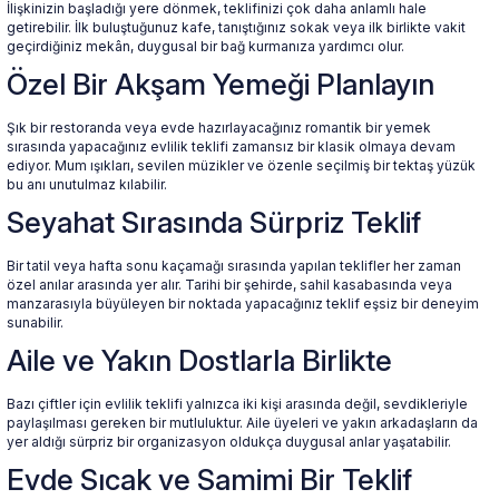
İlişkinizin başladığı yere dönmek, teklifinizi çok daha anlamlı hale
getirebilir. İlk buluştuğunuz kafe, tanıştığınız sokak veya ilk birlikte vakit
geçirdiğiniz mekân, duygusal bir bağ kurmanıza yardımcı olur.
 Yüzük
 Kolye
Özel Bir Akşam Yemeği Planlayın
Şık bir restoranda veya evde hazırlayacağınız romantik bir yemek
sırasında yapacağınız evlilik teklifi zamansız bir klasik olmaya devam
ediyor. Mum ışıkları, sevilen müzikler ve özenle seçilmiş bir tektaş yüzük
bu anı unutulmaz kılabilir.
Seyahat Sırasında Sürpriz Teklif
Bir tatil veya hafta sonu kaçamağı sırasında yapılan teklifler her zaman
özel anılar arasında yer alır. Tarihi bir şehirde, sahil kasabasında veya
manzarasıyla büyüleyen bir noktada yapacağınız teklif eşsiz bir deneyim
sunabilir.
Aile ve Yakın Dostlarla Birlikte
Bazı çiftler için evlilik teklifi yalnızca iki kişi arasında değil, sevdikleriyle
paylaşılması gereken bir mutluluktur. Aile üyeleri ve yakın arkadaşların da
yer aldığı sürpriz bir organizasyon oldukça duygusal anlar yaşatabilir.
Evde Sıcak ve Samimi Bir Teklif