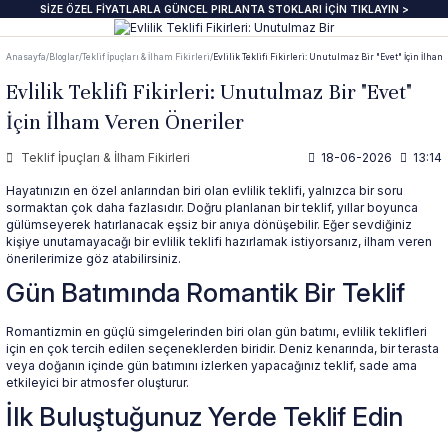
SİZE ÖZEL FİYATLARLA GÜNCEL PIRLANTA STOKLARI İÇİN TIKLAYIN >
Geri Dön
Geri Dön
Geri Dön
Geri Dön
Geri Dön
Geri Dön
Geri Dön
Geri Dön
Anasayfa
Bloglar
Teklif İpuçları & İlham Fikirleri
Evlilik Teklifi Fikirleri: Unutulmaz Bir "Evet" İçin İlha
anta Yüzük
zük
ye
pe
klik
e Journal
Pırlanta Beştaş Yüzük
Pırlanta Renkli Taşlı Kolye
Pırlanta Renkli Taşlı Küpe
Pırlanta Renkli Taşlı Bileklik
Evlilik Teklifi Fikirleri: Unutulmaz Bir "Evet"
İçin İlham Veren Öneriler
ektaş Yüzükler GIA & HRD
aş Yüzük
aş Kolye
aş Küpe
lu Bileklik
beri
7 Taş Pırlanta ve Yarım Yur Yüzükl
Fantezi Kolye
Fantazi küpeler
Tasarım Bileklikler
Teklif İpuçları & İlham Fikirleri
18-06-2026
13:14
 Üzeri Pırlanta Tektaş Yüzük
t Yüzük
t Kolye
t Küpe
 Bileklik
ns
ümü
ında
Pırlanta Tria Yüzük
Pırlanta Setler
İnci küpe
Set Bileklikler
Hayatınızın en özel anlarından biri olan evlilik teklifi, yalnızca bir soru
sormaktan çok daha fazlasıdır. Doğru planlanan bir teklif, yıllar boyunca
gülümseyerek hatırlanacak eşsiz bir anıya dönüşebilir. Eğer sevdiğiniz
ektaş
i Taşlı Yüzük
i Taşlı Kolye
a Küpe
 Taşlı Bileklik
nü
İnci Kolye
kişiye unutamayacağı bir evlilik teklifi hazırlamak istiyorsanız, ilham veren
önerilerimize göz atabilirsiniz.
Gün Batımında Romantik Bir Teklif
m Tektaş
mtur Yüzük
anlık
i Taşlı Küpe
 Bileklik
s
Romantizmin en güçlü simgelerinden biri olan gün batımı, evlilik teklifleri
ur Yüzük
olu Gerdanlık
t Küpe
t Bileklik
için en çok tercih edilen seçeneklerden biridir. Deniz kenarında, bir terasta
veya doğanın içinde gün batımını izlerken yapacağınız teklif, sade ama
etkileyici bir atmosfer oluşturur.
t Yüzük
t Kolye
üt Küpe
Bileklik
si
İlk Buluştuğunuz Yerde Teklif Edin
üt Yüzük
üt Kolye
 Küpe
ediye