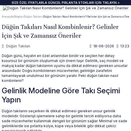
SİZE ÖZEL FİYATLARLA GÜNCEL PIRLANTA STOKLARI İÇİN TIKLAYIN >
Geri Dön
Geri Dön
Geri Dön
Geri Dön
Geri Dön
Geri Dön
Geri Dön
Geri Dön
Anasayfa
Bloglar
Düğün Takıları
Düğün Takıları Nasıl Kombinlenir? Gelinler İçin Şık ve Zamansız Öneri
anta Yüzük
zük
ye
pe
klik
e Journal
Pırlanta Beştaş Yüzük
Pırlanta Renkli Taşlı Kolye
Pırlanta Renkli Taşlı Küpe
Pırlanta Renkli Taşlı Bileklik
Düğün Takıları Nasıl Kombinlenir? Gelinler
İçin Şık ve Zamansız Öneriler
ektaş Yüzükler GIA & HRD
aş Yüzük
aş Kolye
aş Küpe
lu Bileklik
beri
7 Taş Pırlanta ve Yarım Yur Yüzükl
Fantezi Kolye
Fantazi küpeler
Tasarım Bileklikler
Düğün Takıları
18-06-2026
13:23
 Üzeri Pırlanta Tektaş Yüzük
t Yüzük
t Kolye
t Küpe
 Bileklik
ns
ümü
ında
Pırlanta Tria Yüzük
Pırlanta Setler
İnci küpe
Set Bileklikler
Düğün günü, hayatın en özel anlarından biridir ve seçilen her detay
kusursuz bir görünüm oluşturmak için önem taşır. Gelinlik, saç modeli ve
makyaj kadar düğün takılarının uyumu da dikkat edilmesi gereken unsurlar
ektaş
i Taşlı Yüzük
i Taşlı Kolye
a Küpe
 Taşlı Bileklik
nü
İnci Kolye
arasındadır. Doğru kombinlenen mücevherler, gelinliğin zarafetini
tamamlayarak unutulmaz bir görünüm yaratır. Peki düğün takıları nasıl
kombinlenir?
m Tektaş
mtur Yüzük
anlık
i Taşlı Küpe
 Bileklik
s
Gelinlik Modeline Göre Takı Seçimi
Yapın
ur Yüzük
olu Gerdanlık
t Küpe
t Bileklik
Düğün takılarını seçerken ilk dikkat edilmesi gereken unsur gelinlik
t Yüzük
t Kolye
üt Küpe
Bileklik
si
modelidir. Gösterişli işlemelere sahip bir gelinlik tercih ediliyorsa daha
sade mücevherler kullanmak dengeli bir görünüm sağlar. Minimal ve sade
gelinliklerde ise pırlanta kolye, küpe veya bileklik gibi dikkat çekici
üt Yüzük
üt Kolye
 Küpe
ediye
parçalar tercih edilebilir.