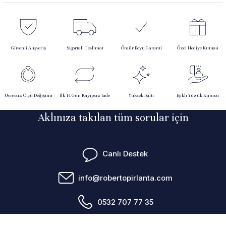
Güvenli Alışveriş
Sigortalı Teslimat
Ömür Boyu Garanti
Özel Hediye Kutusu
Ücretsiz Ölçü Değişimi
İlk 14 Gün Kayıpsız İade
Yüksek Işıltı
Işıklı Yüzük Kutusu
Aklınıza takılan tüm sorular için
Canlı Destek
info@robertopirlanta.com
0532 707 77 35