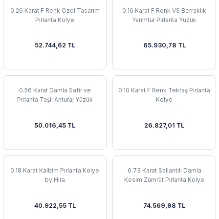
0.26 Karat F Renk Özel Tasarım
0.16 Karat F Renk VS Berraklık
Pırlanta Kolye
Yarımtur Pırlanta Yüzük
52.744,62 TL
65.930,78 TL
0.56 Karat Damla Safir ve
0.10 Karat F Renk Tektaş Pırlanta
Pırlanta Taşlı Anturaj Yüzük
Kolye
50.016,45 TL
26.827,01 TL
0.18 Karat Kalbim Pırlanta Kolye
0.73 Karat Sallantılı Damla
by Hira
Kesim Zümrüt Pırlanta Kolye
40.922,55 TL
74.569,98 TL