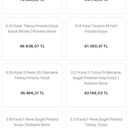
 Yüzük
 Kolye
0.25 Karat Tektaş Pırlanta Kolye
0.14 Karat Tasarım M Harf
Klasik Model | Roberto Bene
Pırlanta Kolye
46.638,07 TL
81.390,41 TL
0.05 Karat G Renk VS2 Berraklık
0,21 Karat F Colour SI Berraklık
Tektaş Pırlanta Yüzük
Baget Pırlantalı Kalp Kolye |
Roberto Bene
35.466,21 TL
43.196,03 TL
0.18 Karat F Renk Baget Pırlanta
0.21 Karat F Renk Baget Pırlanta
Kolye | Roberto Bene
Tektaş Yüzük