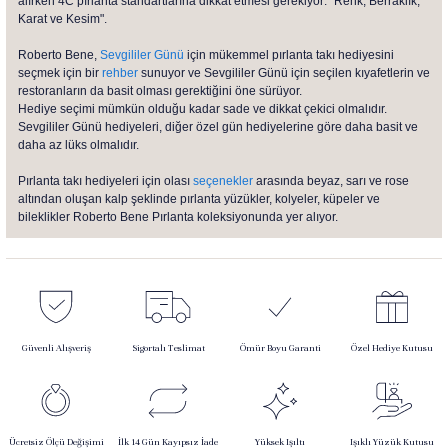
alırken 4C pırlanta standartlarına dikkat etmesi gerekiyor: "Renk, Berraklık,
Karat ve Kesim".
Roberto Bene,
Sevgililer Günü
için mükemmel pırlanta takı hediyesini
seçmek için bir
rehber
sunuyor ve Sevgililer Günü için seçilen kıyafetlerin ve
restoranların da basit olması gerektiğini öne sürüyor.
Hediye seçimi mümkün olduğu kadar sade ve dikkat çekici olmalıdır.
Sevgililer Günü hediyeleri, diğer özel gün hediyelerine göre daha basit ve
daha az lüks olmalıdır.
Pırlanta takı hediyeleri için olası
seçenekler
arasında beyaz, sarı ve rose
altından oluşan kalp şeklinde pırlanta yüzükler, kolyeler, küpeler ve
bileklikler Roberto Bene Pırlanta koleksiyonunda yer alıyor.
Güvenli Alışveriş
Sigortalı Teslimat
Ömür Boyu Garanti
Özel Hediye Kutusu
Ücretsiz Ölçü Değişimi
İlk 14 Gün Kayıpsız İade
Yüksek Işıltı
Işıklı Yüzük Kutusu