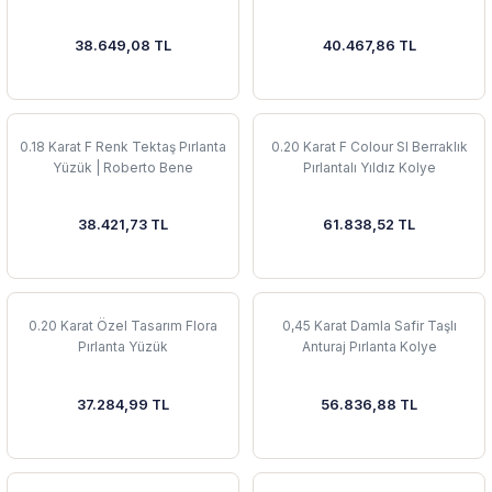
38.649,08 TL
40.467,86 TL
0.18 Karat F Renk Tektaş Pırlanta
0.20 Karat F Colour SI Berraklık
Yüzük | Roberto Bene
Pırlantalı Yıldız Kolye
38.421,73 TL
61.838,52 TL
0.20 Karat Özel Tasarım Flora
0,45 Karat Damla Safir Taşlı
Pırlanta Yüzük
Anturaj Pırlanta Kolye
37.284,99 TL
56.836,88 TL