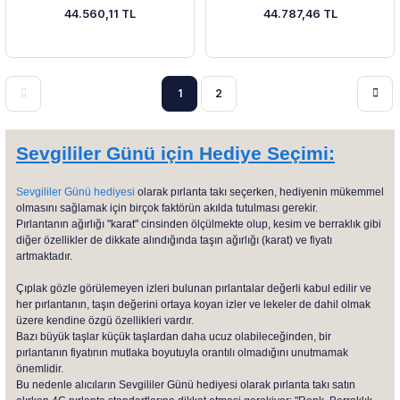
44.560,11 TL
44.787,46 TL
1
2
Sevgililer Günü için Hediye Seçimi:
Sevgililer Günü hediyesi
olarak pırlanta takı seçerken, hediyenin mükemmel
olmasını sağlamak için birçok faktörün akılda tutulması gerekir.
Pırlantanın ağırlığı "karat" cinsinden ölçülmekte olup, kesim ve berraklık gibi
diğer özellikler de dikkate alındığında taşın ağırlığı (karat) ve fiyatı
artmaktadır.
Çıplak gözle görülemeyen izleri bulunan pırlantalar değerli kabul edilir ve
her pırlantanın, taşın değerini ortaya koyan izler ve lekeler de dahil olmak
üzere kendine özgü özellikleri vardır.
Bazı büyük taşlar küçük taşlardan daha ucuz olabileceğinden, bir
pırlantanın fiyatının mutlaka boyutuyla orantılı olmadığını unutmamak
önemlidir.
Bu nedenle alıcıların Sevgililer Günü hediyesi olarak pırlanta takı satın