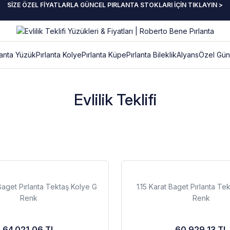
SİZE ÖZEL FİYATLARLA GÜNCEL PIRLANTA STOKLARI İÇİN TIKLAYIN >
lanta Yüzük
Pırlanta Kolye
Pırlanta Küpe
Pırlanta Bileklik
Alyans
Özel Gün
Evlilik Teklifi
Baget Pırlanta Tektaş Kolye G
1.15 Karat Baget Pırlanta Te
Renk
Renk
64.021,06 TL
60.929,13 TL