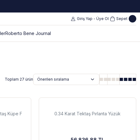
Giriş Yap - Üye Ol
Sepet
ler
Roberto Bene Journal
Toplam 27 ürün
ktaş Küpe F
0.34 Karat Tektaş Pırlanta Yüzük
56.836,88 TL