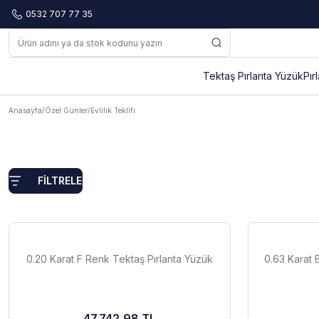
0532 707 77 35
Tektaş Pırlanta Yüzük
Pır
Anasayfa
Özel Günler
Evlilik Teklifi
FİLTRELE
0.20 Karat F Renk Tektaş Pırlanta Yüzük
0.63 Karat 
47.742,98 TL