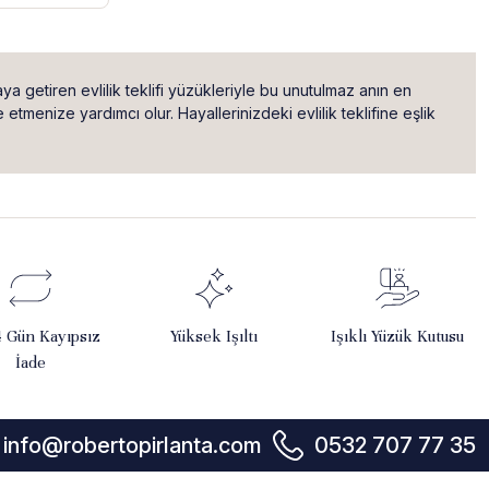
raya getiren evlilik teklifi yüzükleriyle bu unutulmaz anın en
tmenize yardımcı olur. Hayallerinizdeki evlilik teklifine eşlik
4 Gün Kayıpsız
Yüksek Işıltı
Işıklı Yüzük Kutusu
İade
info@robertopirlanta.com
0532 707 77 35