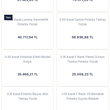
 Yüzük
 Kolye
Yeni
0,30 Karat Lumina Geometrik
0.50 Karat Damla Pırlanta Tektaş
Pırlanta Yüzük
Yüzük
40.717,94 TL
56.836,88 TL
0.40 Karat Pırlantalı Efekt Model
0.16 Karat F Renk Petek Dizayn
Kolye
Tamtur Pırlanta Yüzük
35.466,21 TL
25.008,23 TL
0,15 Karat Pırlanta Beyaz Altın
1.00 Karat F Renk VS Berraklık
Tektaş Yüzük
Pırlanta Suyolu Bileklik