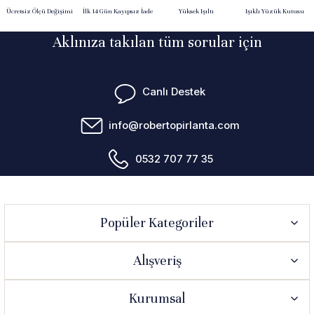
Ücretsiz Ölçü Değişimi
İlk 14 Gün Kayıpsız İade
Yüksek Işıltı
Işıklı Yüzük Kutusu
Aklınıza takılan tüm sorular için
Canlı Destek
info@robertopirlanta.com
0532 707 77 35
Popüler Kategoriler
Alışveriş
Kurumsal