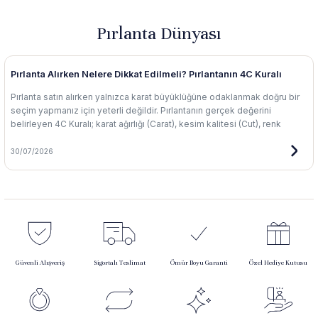
Pırlanta Dünyası
Pırlanta Alırken Nelere Dikkat Edilmeli? Pırlantanın 4C Kuralı
Pırlanta satın alırken yalnızca karat büyüklüğüne odaklanmak doğru bir
seçim yapmanız için yeterli değildir. Pırlantanın gerçek değerini
belirleyen 4C Kuralı; karat ağırlığı (Carat), kesim kalitesi (Cut), renk
derecesi (Color) ve berraklık (Clarity) kriterlerinden oluşur. Bu yazımızda
pırlanta berraklık skalasından renk derecelerine, kesim kalitesinden
30/07/2026
sertifikalı pırlantanın önemine kadar bilinçli bir seçim yapmanız için
bilmeniz gereken tüm temel bilgileri sizinle paylaşmak istedik.
Güvenli Alışveriş
Sigortalı Teslimat
Ömür Boyu Garanti
Özel Hediye Kutusu