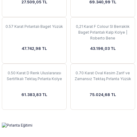
27.509,05 TL
69.340,99 TL
0.57 Karat Pırlantalı Baget Yüzük
0,21 Karat F Colour SI Berraklık
Baget Pırlantalı Kalp Kolye |
Roberto Bene
47.742,98 TL
43.196,03 TL
0.50 Karat D Renk Uluslararası
0.70 Karat Oval Kesim Zarif ve
Sertifikalı Tektaş Pırlanta Kolye
Zamansız Tektaş Pırlanta Yüzük
61.383,83 TL
75.024,68 TL