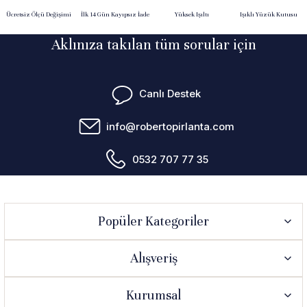
Ücretsiz Ölçü Değişimi
İlk 14 Gün Kayıpsız İade
Yüksek Işıltı
Işıklı Yüzük Kutusu
 Yüzük
 Kolye
Aklınıza takılan tüm sorular için
Canlı Destek
info@robertopirlanta.com
0532 707 77 35
Popüler Kategoriler
Alışveriş
Kurumsal