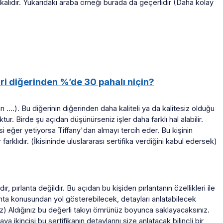
kalıdır. Yukarıdaki araba örneği burada da geçerlidir (Daha kolay
iri diğerinden %’de 30 pahalı niçin?
ı ….). Bu diğerinin diğerinden daha kaliteli ya da kalitesiz olduğu
r. Birde şu açıdan düşünürseniz işler daha farklı hal alabilir.
si eğer yetiyorsa Tiffany'dan almayı tercih eder. Bu kişinin
farklıdır. (İkisininde uluslararası sertifika verdiğini kabul edersek)
, pırlanta değildir. Bu açıdan bu kişiden pırlantanın özellikleri ile
anta konusundan yol gösterebilecek, detayları anlatabilecek
oruz) Aldığınız bu değerli takıyı ömrünüz boyunca saklayacaksınız.
a ikincisi bu sertifikanın detaylarını size anlatacak bilinçli bir