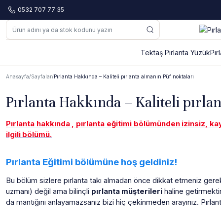
0532 707 77 35
Tektaş Pırlanta Yüzük
Pır
Anasayfa
Sayfalar
Pırlanta Hakkında – Kaliteli pırlanta almanın Püf noktaları
Pırlanta Hakkında – Kaliteli pırla
Pırlanta hakkında , pırlanta eğitimi bölümünden izinsiz, k
ilgili bölümü.
Pırlanta Eğitimi bölümüne hoş geldiniz!
Bu bölüm sizlere pırlanta takı almadan önce dikkat etmeniz gereken 
uzmanı) değil ama bilinçli
pırlanta müşterileri
haline getirmekti
da mantığını anlayamazsanız bizi hiç çekinmeden arayınız. Pırlan