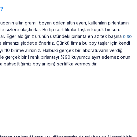
r?
penin altın gramı, beyan edilen altın ayarı, kullanılan pırlantanın
ile sizlere ulaştırırlar. Bu tip sertifikalar taşları küçük bir sürü
kar. Eğer aldığınız ürünün üstündeki pırlanta en az tek başına
0.30
a almanızı şiddetle öneririz. Çünkü firma bu boy taşlar için kendi
yı 110 birime alırsınız. Halbuki gerçek bir laboratuvarın verdiği
k ile gerçek bir I renk pırlantayı %90 kuyumcu ayırt edemez onun
a bahsettiğimiz boylar için) sertifika vermesidir.