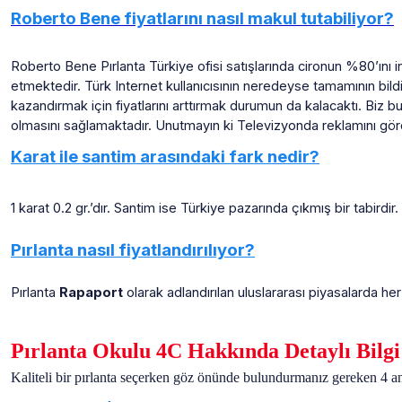
Roberto Bene fiyatlarını nasıl makul tutabiliyor?
Roberto Bene Pırlanta Türkiye ofisi satışlarında cironun %80’ını i
etmektedir. Türk Internet kullanıcısının neredeyse tamamının bildi
kazandırmak için fiyatlarını arttırmak durumun da kalacaktı. Biz b
olmasını sağlamaktadır. Unutmayın ki Televizyonda reklamını görd
Karat ile santim arasındaki fark nedir?
1 karat 0.2 gr.’dır. Santim ise Türkiye pazarında çıkmış bir tabi
Pırlanta nasıl fiyatlandırılıyor?
Pırlanta
Rapaport
olarak adlandırılan uluslararası piyasalarda her
Pırlanta Okulu 4C Hakkında Detaylı Bilgi
Kaliteli bir pırlanta seçerken göz önünde bulundurmanız gereken 4 ana