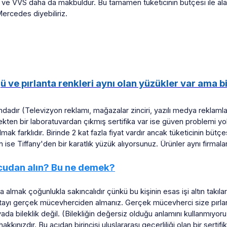
 VS ve VVS daha da makbuldür. Bu tamamen tüketicinin bütçesi ile ala
ercedes diyebiliriz.
ğü ve pırlanta renkleri aynı olan yüzükler var ama b
undadır (Televizyon reklamı, mağazalar zinciri, yazılı medya reklamlar
kten bir laboratuvardan çıkmış sertifika var ise güven problemi yoktu
k farklıdır. Birinde 2 kat fazla fiyat vardır ancak tüketicinin bütçe
n ise Tiffany'den bir karatlık yüzük alıyorsunuz. Ürünler aynı firmalar 
cudan alın? Bu ne demek?
lmak çoğunlukla sakıncalıdır çünkü bu kişinin esas işi altın takılardır
rlantayı gerçek mücevherciden almanız. Gerçek mücevherci size pırl
n yada bileklik değil. (Bilekliğin değersiz olduğu anlamını kullanmıy
nızdır. Bu açıdan birincisi uluslararası geçerliliği olan bir sertifikay