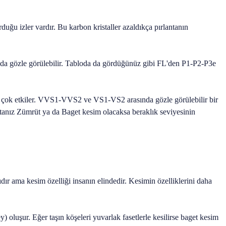
rduğu izler vardır. Bu karbon kristaller azaldıkça pırlantanın
nda gözle görülebilir. Tabloda da
gördüğünüz gibi FL'den P1-P2-P3e
atını çok etkiler. VVS1-VVS2 ve VS1-VS2
arasında gözle görülebilir bir
antanız Zümrüt
ya da Baget kesim olacaksa beraklık seviyesinin
lıdır ama kesim özelliği insanın elindedir. Kesimin özelliklerini daha
) oluşur. Eğer taşın köşeleri yuvarlak fasetlerle kesilirse baget kesim