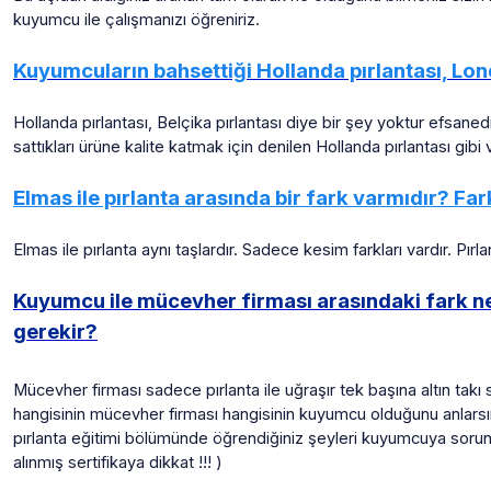
kuyumcu ile çalışmanızı öğreniriz.
Kuyumcuların bahsettiği Hollanda pırlantası, Lond
Hollanda pırlantası, Belçika pırlantası diye bir şey yoktur efsaned
sattıkları ürüne kalite katmak için denilen Hollanda pırlantası gib
Elmas ile pırlanta arasında bir fark varmıdır? Far
Elmas ile pırlanta aynı taşlardır. Sadece kesim farkları vardır. P
Kuyumcu ile mücevher firması arasındaki fark ne
gerekir?
Mücevher firması sadece pırlanta ile uğraşır tek başına altın takı 
hangisinin mücevher firması hangisinin kuyumcu olduğunu anlarsını
pırlanta eğitimi bölümünde öğrendiğiniz şeyleri kuyumcuya sorun v
alınmış sertifikaya dikkat !!! )