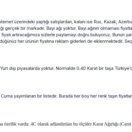
nternet üzerindeki yaptığı satışlardan, kalanı ise Rus, Kazak, Azerba
ği gerçek bir markadır. Bayi ağı yoktur. Bayi ağının olmaması fiyatla
u fiyatı artıracağımıza sizlerle paylamayı doğru buluyoruz. Bunun ya
üğünüz her ürünün fiyatına reklam giderleri de eklenmektedir. Seç
rdir. Yurt dışı piyasalarda yoktur. Normalde 0.40 Karat bir taşa Tür
 Cuma yayımlanan bir listedir. Burada her boy her renk taşın fiyatları
 özellik vardır. 4C olarak adlandırılan bu ölçüler Karat Ağırlığı (Cara