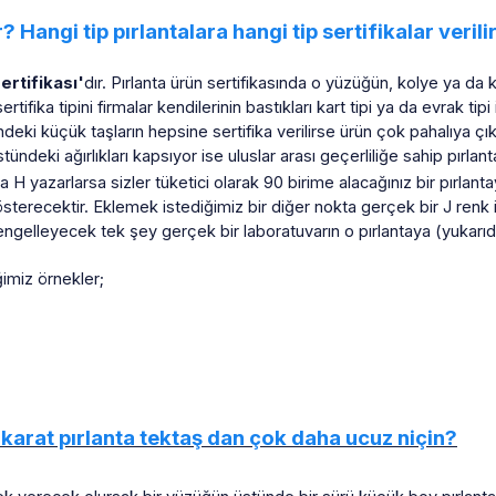
? Hangi tip pırlantalara hangi tip sertifikalar verili
sertifikası'
dır. Pırlanta ürün sertifikasında o yüzüğün, kolye ya da kü
ertifika tipini firmalar kendilerinin bastıkları kart tipi ya da evrak tipi 
deki küçük taşların hepsine sertifika verilirse ürün çok pahalıya çı
deki ağırlıkları kapsıyor ise uluslar arası geçerliliğe sahip pırlant
da H yazarlarsa sizler tüketici olarak 90 birime alacağınız bir pırlanta
gösterecektir. Eklemek istediğimiz bir diğer nokta gerçek bir J ren
 engelleyecek tek şey gerçek bir laboratuvarın o pırlantaya (yukarıd
ğimiz örnekler;
 karat pırlanta tektaş dan çok daha ucuz niçin?