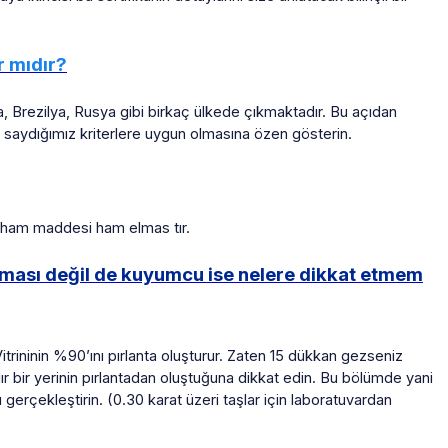
r mıdır?
ada, Brezilya, Rusya gibi birkaç ülkede çıkmaktadır. Bu açıdan
ıda saydığımız kriterlere uygun olmasına özen gösterin.
 de ham maddesi ham elmas tır.
rması değil de kuyumcu ise nelere dikkat etmem
Vitrininin %90’ını pırlanta oluşturur. Zaten 15 dükkan gezseniz
ır bir yerinin pırlantadan oluştuğuna dikkat edin. Bu bölümde yani
erçekleştirin. (0.30 karat üzeri taşlar için laboratuvardan