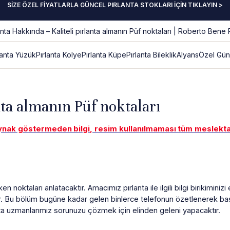
SİZE ÖZEL FİYATLARLA GÜNCEL PIRLANTA STOKLARI İÇİN TIKLAYIN >
lanta Yüzük
Pırlanta Kolye
Pırlanta Küpe
Pırlanta Bileklik
Alyans
Özel Gün
nta almanın Püf noktaları
aynak göstermeden bilgi, resim kullanılmaması tüm meslektaşla
noktaları anlatacaktır. Amacımız pırlanta ile ilgili bilgi birikimini
r. Bu bölüm bugüne kadar gelen binlerce telefonun özetlenerek basit
ta uzmanlarımız sorunuzu çözmek için elinden geleni yapacaktır.