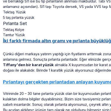
ve berraklığı SI1 ise bu tip pırlantanın alınması makbuldür. Tabi
anlamanız açısından). SI1 taşı Toyota dersek, VS yada VVS taşı M
Tektaş Yüzük
5 taş pırlanta yüzük
Pırlanta Set
Tektaş Kolye
Tamtur Yüzük
İki farklı firmada altın gramı ve pırlanta büyüklü
Çünkü diğeri markaya yatırım yaptığı için fiyatlarını arttırmak zor
anlamına gelmez. Sonuçta pırlanta pırlantadır. Eğer elinizde gerçe
Tiffany'den bir karat yüzük
almakla X kuyumcudan bir karat alma
doğası ile alakalıdır. Birinde 1 karatlık yüzük alıyorsunuz diğerinde
Pırlantayı gerçekten pırlantadan anlayan kuyum
Vitrininde 20 – 30 tane pırlanta yüzük olan bir kuyumcudan pırlanta a
kulaktan dolma bilgiler duyabilirsiniz. Bizim size tavsiyemiz pı
sabırlı insanlardır. Sonuç olarak pırlanta alıyorsunuz, çeyrek altı
Bu açıdan aldığınız ürünün tam olarak ne olduğunu bilmeniz sizin hakkı