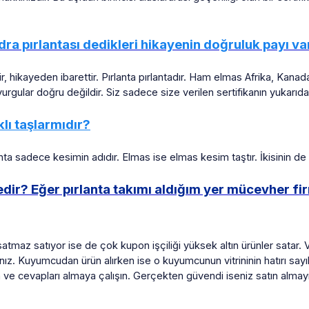
ra pırlantası dedikleri hikayenin doğruluk payı va
ir, hikayeden ibarettir. Pırlanta pırlantadır. Ham elmas Afrika, Kan
i vurgular doğru değildir. Siz sadece size verilen sertifikanın yukar
klı taşlarmıdır?
ırlanta sadece kesimin adıdır. Elmas ise elmas kesim taştır. İkisinin
dir? Eğer pırlanta takımı aldığım yer mücevher fi
satmaz satıyor ise de çok kupon işçiliği yüksek altın ürünler satar. 
z. Kuyumcudan ürün alırken ise o kuyumcunun vitrininin hatırı sayıl
e cevapları almaya çalışın. Gerçekten güvendi iseniz satın almayı g