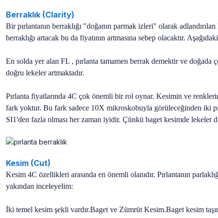
Berraklık (Clarity)
Bir pırlantanın berraklığı "doğanın parmak izleri" olarak adlandırılan 
berraklığı artacak bu da fiyatının artmasına sebep olacaktır. Aşağıdaki
En solda yer alan FL , pırlanta tamamen berrak demektir ve doğada ço
doğru lekeler artmaktadır.
Pırlanta fiyatlarında 4C çok önemli bir rol oynar. Kesimin ve renkl
fark yoktur. Bu fark sadece 10X mikroskobuyla görüleceğinden iki pı
SI1'den fazla olması her zaman iyidir. Çünkü baget kesimde lekeler d
Kesim (Cut)
Kesim 4C özellikleri arasında en önemli olanıdır. Pırlantanın parlaklığ
yakından inceleyelim:
İki temel kesim şekli vardır.Baget ve Zümrüt Kesim.Baget kesim taşın e