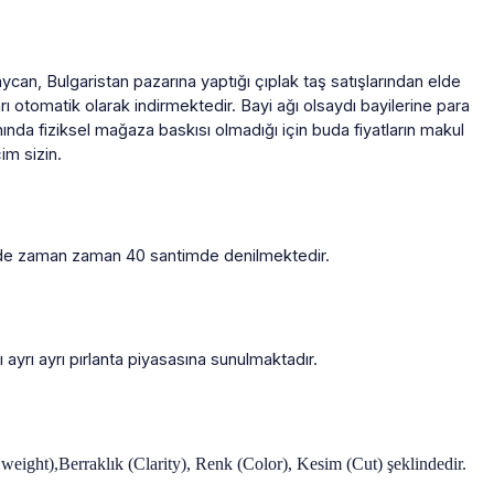
ycan, Bulgaristan pazarına yaptığı çıplak taş satışlarından elde
rı otomatik olarak indirmektedir. Bayi ağı olsaydı bayilerine para
nında fiziksel mağaza baskısı olmadığı için buda fiyatların makul
im sizin.
kiye’de zaman zaman 40 santimde denilmektedir.
 ayrı ayrı pırlanta piyasasına sunulmaktadır.
t weight),Berraklık (Clarity), Renk (Color), Kesim (Cut) şeklindedir.