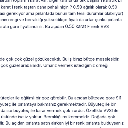
rdan toplam 1 karat var, diğer tarafta da tek başına 1 karatlık bir
 karat I renk taştan daha pahalı niçin ? 0.58 ağırlık olarak 0.50
ması gerekiyor ama pırlantada bunun tam tersi durumlar olabiliyor)
tanın rengi ve berraklığı yükseldikçe fiyatı da artar çünkü pırlanta
0.50 karat
arata göre fiyatlandırılır. Bu açıdan
F renk VVS
tünde çok çok güzel gözükecektir. Bu iş biraz bütçe meselesidir.
de çok güzel arabalardır. Umarız vermek istediğimiz örneği
teçler ile eğitimli bir göz görebilir. Bu açıdan bütçeye göre SI1
büyüteç ile pırlantaya bakmanız gerekmektedir. Büyüteç ile bir
da ise büyüteç ile karar vermek çok zordur. Özellikle VVS1 ile
ın üstünde ise iz yoktur. Berraklığı mükemmeldir. Doğada çok
dir. Bu açıdan pırlanta satın alırken iyi bir renk pırlanta bulduysanız