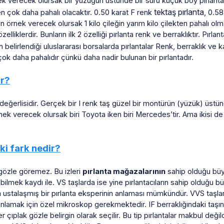
ek verecek olursak bir yüzüğün üstünde bir sürü küçük boy pırlantala
tektaş pırlanta
en çok daha pahalı olacaktır. 0.50 karat F renk
, 0.58
an örnek verecek olursak 1 kilo çileğin yarım kilo çilekten pahalı ol
liklerdir. Bunların ilk 2 özelliği pırlanta renk ve berraklıktır. Pırlan
n belirlendiği uluslararası borsalarda pırlantalar Renk, berraklık ve k
 çok daha pahalıdır çünkü daha nadir bulunan bir pırlantadır.
ır?
en değerlisidir. Gerçek bir I renk taş güzel bir montürün (yüzük) üs
örnek verecek olursak biri Toyota iken biri Mercedes’tir. Ama ikisi 
ki fark nedir?
ak gözle göremez. Bu izleri
pırlanta mağazalarının
sahip olduğu büyü
bilmek kaydı ile. VS taşlarda ise yine pırlantacıların sahip olduğu 
ustalaşmış bir pırlanta eksperinin anlaması mümkündür. VVS taşlar
 anlamak için özel mikroskop gerekmektedir. IF berraklığındaki taş
er çıplak gözle belirgin olarak seçilir. Bu tip pırlantalar makbul değil