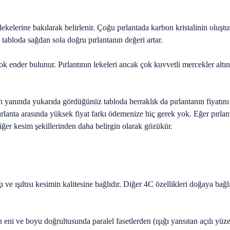
lekelerine bakılarak belirlenir. Çoğu pırlantada karbon kristalinin oluştu
 tabloda sağdan sola doğru pırlantanın değeri artar.
k ender bulunur. Pırlantının lekeleri ancak çok kuvvetli mercekler altı
erin yanında yukarıda gördüğünüz tabloda berraklık da pırlantanın fiy
rlanta arasında yüksek fiyat farkı ödemenize hiç gerek yok. Eğer pırl
iğer kesim şekillerinden daha belirgin olarak gözükür.
ı ve ışıltısı kesimin kalitesine bağlıdır. Diğer 4C özellikleri doğaya bağ
ni ve boyu doğrultusunda paralel fasetlerden (ışığı yansıtan açılı yüzey