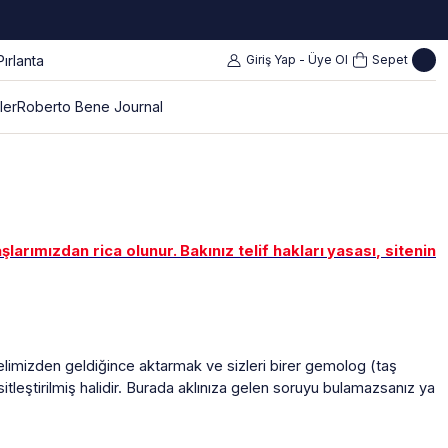
Giriş Yap - Üye Ol
Sepet
ler
Roberto Bene Journal
rımızdan rica olunur. Bakınız telif hakları yasası, sitenin
zi elimizden geldiğince aktarmak ve sizleri birer gemolog (taş
leştirilmiş halidir. Burada aklınıza gelen soruyu bulamazsanız ya