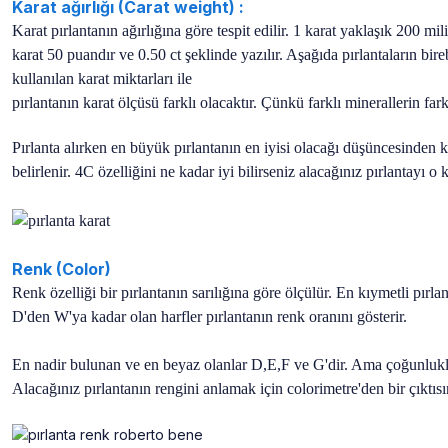
Karat ağırlığı (Carat weight) :
Karat pırlantanın ağırlığına göre tespit edilir. 1 karat yaklaşık 200 mi
karat 50 puandır ve 0.50 ct şeklinde yazılır. Aşağıda pırlantaların bire
kullanılan karat miktarları ile
pırlantanın karat ölçüsü farklı olacaktır. Çünkü farklı minerallerin fa
Pırlanta alırken en büyük pırlantanın en iyisi olacağı düşüncesinden k
belirlenir. 4C özelliğini ne kadar iyi bilirseniz alacağınız pırlantayı o
Renk (Color)
Renk özelliği bir pırlantanın sarılığına göre ölçülür. En kıymetli pırl
D'den W'ya kadar olan harfler pırlantanın renk oranını gösterir.
En nadir bulunan ve en beyaz olanlar D,E,F ve G'dir. Ama çoğunlukla p
Alacağınız pırlantanın rengini anlamak için colorimetre'den bir çıktısı