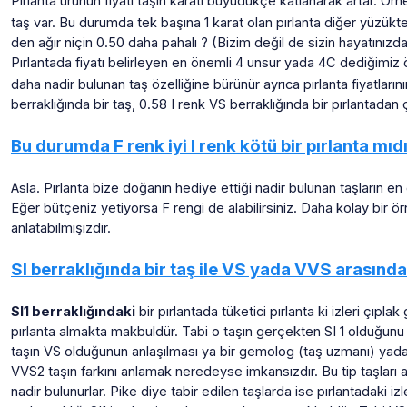
Pırlanta ürünün fiyatı taşın karatı büyüdükçe katlanarak artar. Örn
taş var. Bu durumda tek başına 1 karat olan pırlanta diğer yüzükt
den ağır niçin 0.50 daha pahalı ? (Bizim değil de sizin hayatınızd
Pırlantada fiyatı belirleyen en önemli 4 unsur yada 4C dediğimiz özel
daha nadir bulunan taş özelliğine bürünür ayrıca pırlanta fiyatlarını
berraklığında bir taş, 0.58 I renk VS berraklığında bir pırlantadan
Bu durumda F renk iyi I renk kötü bir pırlanta mıd
Asla. Pırlanta bize doğanın hediye ettiği nadir bulunan taşların 
Eğer bütçeniz yetiyorsa F rengi de alabilirsiniz. Daha kolay bir 
anlatabilmişizdir.
SI berraklığında bir taş ile VS yada VVS arasında
SI1 berraklığındaki
bir pırlantada tüketici pırlanta ki izleri çıpl
pırlanta almakta makbuldür. Tabi o taşın gerçekten SI 1 olduğunu 
taşın VS olduğunun anlaşılması ya bir gemolog (taş uzmanı) yada 
VVS2 taşın farkını anlamak neredeyse imkansızdır. Bu tip taşları
nadir bulunurlar. Pike diye tabir edilen taşlarda ise pırlantadaki izl