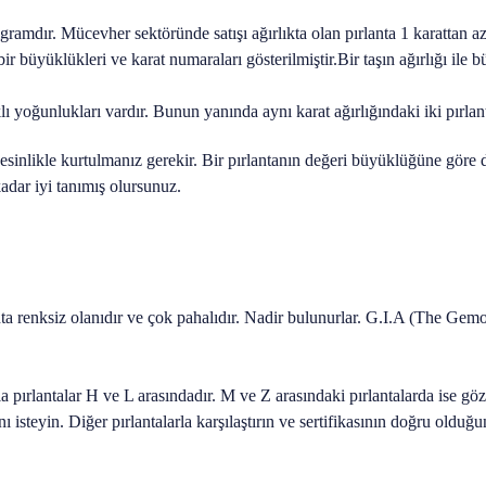
ligramdır. Mücevher sektöründe satışı ağırlıkta olan pırlanta 1 karattan a
bir büyüklükleri ve karat numaraları gösterilmiştir.Bir taşın ağırlığı ile
rklı yoğunlukları vardır. Bunun yanında aynı karat ağırlığındaki iki pırla
esinlikle kurtulmanız gerekir. Bir pırlantanın değeri büyüklüğüne göre d
 kadar iyi tanımış olursunuz.
anta renksiz olanıdır ve çok pahalıdır. Nadir bulunurlar. G.I.A (The Gemol
ırlantalar H ve L arasındadır. M ve Z arasındaki pırlantalarda ise gözle
nı isteyin. Diğer pırlantalarla karşılaştırın ve sertifikasının doğru oldu