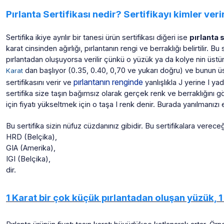
Pırlanta Sertifikası nedir? Sertifikayı kimler verir
Sertifika ikiye ayrılır bir tanesi ürün sertifikası diğeri ise
pırlanta 
karat cinsinden ağırlığı, pırlantanın rengi ve berraklığı belirtilir. Bu s
pırlantadan oluşuyorsa verilir çünkü o yüzük ya da kolye nin üstün
dan başlıyor (0.35, 0.40, 0,70 ve yukarı doğru) ve bunun üstün
Karat
pırlantanın renginde
sertifikasını verir ve
yanlışlıkla J yerine I ya
sertifika size taşın bağımsız olarak gerçek renk ve berraklığını 
için fiyatı yükseltmek için o taşa I renk denir. Burada yanılmanızı
Bu sertifika sizin nüfuz cüzdanınız gibidir. Bu sertifikalara verece
HRD (Belçika),
GIA (Amerika),
IGI (Belçika),
dir.
1 Karat bir çok küçük pırlantadan oluşan yüzük, 1