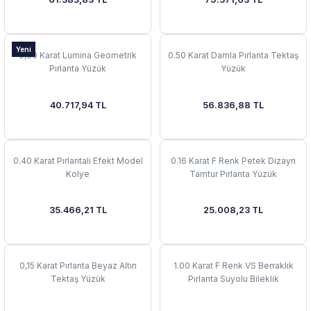
 Yüzük
 Kolye
Yeni
0,30 Karat Lumina Geometrik
0.50 Karat Damla Pırlanta Tektaş
Pırlanta Yüzük
Yüzük
40.717,94 TL
56.836,88 TL
0.40 Karat Pırlantalı Efekt Model
0.16 Karat F Renk Petek Dizayn
Kolye
Tamtur Pırlanta Yüzük
35.466,21 TL
25.008,23 TL
0,15 Karat Pırlanta Beyaz Altın
1.00 Karat F Renk VS Berraklık
Tektaş Yüzük
Pırlanta Suyolu Bileklik