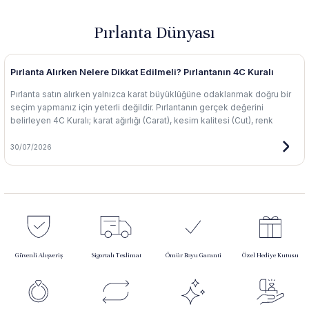
Pırlanta Dünyası
Pırlanta Alırken Nelere Dikkat Edilmeli? Pırlantanın 4C Kuralı
Pırlanta satın alırken yalnızca karat büyüklüğüne odaklanmak doğru bir
seçim yapmanız için yeterli değildir. Pırlantanın gerçek değerini
belirleyen 4C Kuralı; karat ağırlığı (Carat), kesim kalitesi (Cut), renk
derecesi (Color) ve berraklık (Clarity) kriterlerinden oluşur. Bu yazımızda
pırlanta berraklık skalasından renk derecelerine, kesim kalitesinden
30/07/2026
sertifikalı pırlantanın önemine kadar bilinçli bir seçim yapmanız için
bilmeniz gereken tüm temel bilgileri sizinle paylaşmak istedik.
Güvenli Alışveriş
Sigortalı Teslimat
Ömür Boyu Garanti
Özel Hediye Kutusu