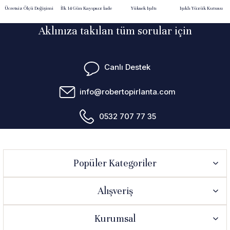
Ücretsiz Ölçü Değişimi
İlk 14 Gün Kayıpsız İade
Yüksek Işıltı
Işıklı Yüzük Kutusu
Aklınıza takılan tüm sorular için
Canlı Destek
info@robertopirlanta.com
0532 707 77 35
Popüler Kategoriler
Alışveriş
Kurumsal