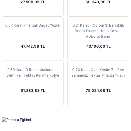
27.509,05 TL
69.340,99 TL
0.57 Karat Pırlantalı Baget Yüzük
0,21 Karat F Colour SI Berraklık
Baget Pırlantalı Kalp Kolye |
Roberto Bene
47.742,98 TL
43.196,03 TL
0.50 Karat D Renk Uluslararası
0.70 Karat Oval Kesim Zarif ve
Sertifikalı Tektaş Pırlanta Kolye
Zamansız Tektaş Pırlanta Yüzük
61.383,83 TL
75.024,68 TL