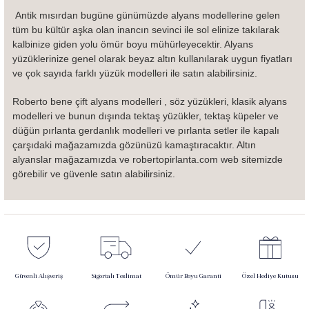
 Antik mısırdan bugüne günümüzde alyans modellerine gelen 
tüm bu kültür aşka olan inancın sevinci ile sol elinize takılarak 
kalbinize giden yolu ömür boyu mühürleyecektir. Alyans 
yüzüklerinize genel olarak beyaz altın kullanılarak uygun fiyatları 
ve çok sayıda farklı yüzük modelleri ile satın alabilirsiniz. 
Roberto bene çift alyans modelleri , söz yüzükleri, klasik alyans 
modelleri ve bunun dışında tektaş yüzükler, tektaş küpeler ve 
düğün pırlanta gerdanlık modelleri ve pırlanta setler ile kapalı 
çarşıdaki mağazamızda gözünüzü kamaştıracaktır. Altın 
alyanslar mağazamızda ve robertopirlanta.com web sitemizde 
görebilir ve güvenle satın alabilirsiniz.
Güvenli Alışveriş
Sigortalı Teslimat
Ömür Boyu Garanti
Özel Hediye Kutusu