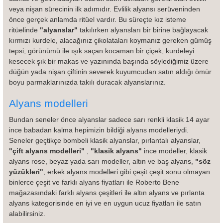
veya nişan sürecinin ilk adımıdır. Evlilik alyansı serüveninden 
önce gerçek anlamda ritüel vardır. Bu süreçte kız isteme 
 Yüzük
 Kolye
ritüelinde 
"alyanslar"
 takılırken alyansları bir birine bağlayacak 
kırmızı kurdele, alacağınız çikolataları koymanız gereken gümüş 
tepsi, görünümü ile ışık saçan kocaman bir çiçek, kurdeleyi 
kesecek şık bir makas ve yazınında başında söylediğimiz üzere 
düğün yada nişan çiftinin severek kuyumcudan satın aldığı ömür 
boyu parmaklarınızda takılı duracak alyanslarınız.
Alyans modelleri
Bundan seneler önce alyanslar sadece sarı renkli klasik 14 ayar 
ince babadan kalma hepimizin bildiği alyans modelleriydi. 
Seneler geçtikçe bombeli klasik alyanslar, pırlantalı alyanslar, 
"çift alyans modelleri"
 , 
"klasik alyans"
 ince modeller, klasik 
alyans rose, beyaz yada sarı modeller, altın ve baş alyans, 
"söz 
yüzükleri"
, erkek alyans modelleri gibi çeşit çeşit sonu olmayan 
binlerce çeşit ve farklı alyans fiyatları ile Roberto Bene 
mağazasındaki farklı alyans çeşitleri ile altın alyans ve pırlanta 
alyans kategorisinde en iyi ve en uygun ucuz fiyatları ile satın 
alabilirsiniz.